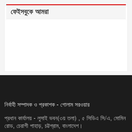
ফেইসবুকে আমরা
নির্বাহী সম্পাদক ও প্রকাশক - গোলাম সরওয়ার
প্রধান কার্যালয় - লুসাই ভবন(৩য় তলা) , ৫ সিডিএ সি/এ, মোমিন
রোড, চেরাগী পাহাড়, চট্টগ্রাম, বাংলাদেশ।