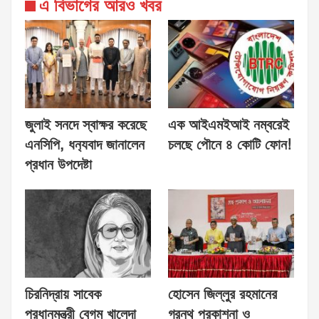
এ বিভাগের আরও খবর
জুলাই সনদে স্বাক্ষর করেছে
এক আইএমইআই নম্বরেই
এনসিপি, ধন‍্যবাদ জানালেন
চলছে পৌনে ৪ কোটি ফোন!
প্রধান উপদেষ্টা
চিরনিদ্রায় সাবেক
হোসেন জিল্লুর রহমানের
প্রধানমন্ত্রী বেগম খালেদা
গ্রন্থ প্রকাশনা ও