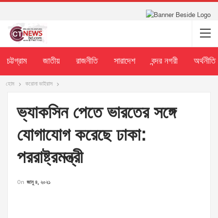
চট্টগ্রাম
জাতীয়
রাজনীতি
সারাদেশ
বন্দর নগরী
অর্থনীতি
হোম
করোনা ভাইরাস
ভ্যাকসিন পেতে ভারতের সঙ্গে
যোগাযোগ করেছে ঢাকা:
পররাষ্ট্রমন্ত্রী
On
জানু ৪, ২০২১