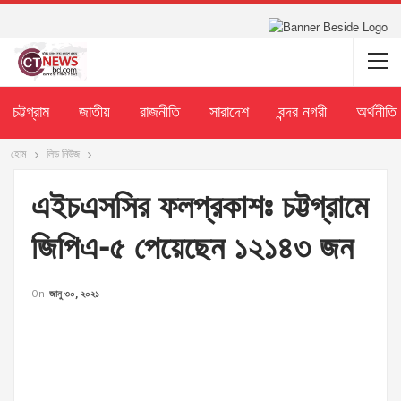
চট্টগ্রাম
জাতীয়
রাজনীতি
সারাদেশ
বন্দর নগরী
অর্থনীতি
হোম
লিড নিউজ
এইচএসসির ফলপ্রকাশঃ চট্টগ্রামে
জিপিএ-৫ পেয়েছেন ১২১৪৩ জন
On
জানু ৩০, ২০২১