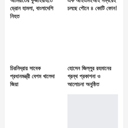
আমিরাতের ফুজাইরাহতে
এক আইএমইআই নম্বরেই
ড্রোন হামলা, বাংলাদেশি
চলছে পৌনে ৪ কোটি ফোন!
নিহত
চিরনিদ্রায় সাবেক
হোসেন জিল্লুর রহমানের
প্রধানমন্ত্রী বেগম খালেদা
গ্রন্থ প্রকাশনা ও
জিয়া
আলোচনা অনুষ্ঠিত