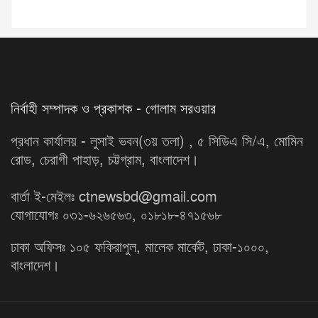
নির্বাহী সম্পাদক ও প্রকাশক - গোলাম সরওয়ার
প্রধান কার্যালয় - লুসাই ভবন(৩য় তলা) , ৫ সিডিএ সি/এ, মোমিন
রোড, চেরাগী পাহাড়, চট্টগ্রাম, বাংলাদেশ।
বার্তা ই-মেইলঃ ctnewsbd@gmail.com
যোগাযোগঃ ০৩১-৬২৬৫৬৩, ০১৮১৮-৪৭১৫৬৮
ঢাকা অফিসঃ ১০৫ ফকিরাপুল, মালেক মার্কেট, ঢাকা-১০০০,
বাংলাদেশ।