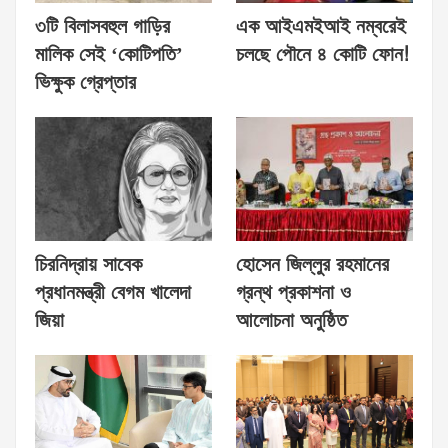
৩টি বিলাসবহুল গাড়ির
এক আইএমইআই নম্বরেই
মালিক সেই ‘কোটিপতি’
চলছে পৌনে ৪ কোটি ফোন!
ভিক্ষুক গ্রেপ্তার
চিরনিদ্রায় সাবেক
হোসেন জিল্লুর রহমানের
প্রধানমন্ত্রী বেগম খালেদা
গ্রন্থ প্রকাশনা ও
জিয়া
আলোচনা অনুষ্ঠিত