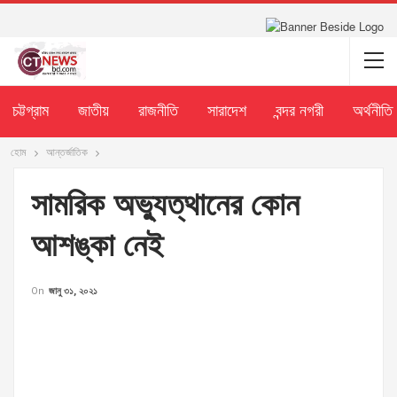
চট্টগ্রাম
জাতীয়
রাজনীতি
সারাদেশ
বন্দর নগরী
অর্থনীতি
হোম
আন্তর্জাতিক
সামরিক অভ্যুত্থানের কোন
আশঙ্কা নেই
On
জানু ৩১, ২০২১