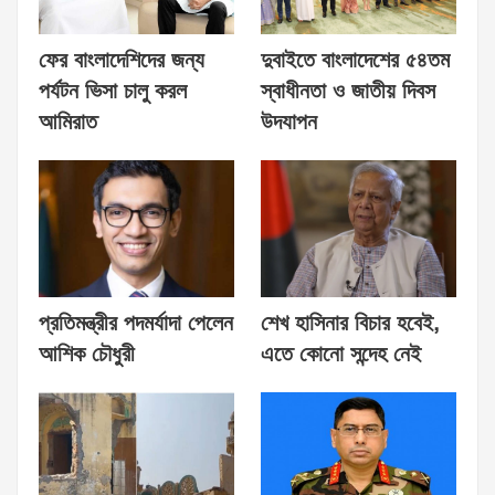
ফের বাংলাদেশিদের জন্য
দুবাইতে বাংলাদেশের ৫৪তম
পর্যটন ভিসা চালু করল
স্বাধীনতা ও জাতীয় দিবস
আমিরাত
উদযাপন
প্রতিমন্ত্রীর পদমর্যাদা পেলেন
শেখ হাসিনার বিচার হবেই,
আশিক চৌধুরী
এতে কোনো সন্দেহ নেই