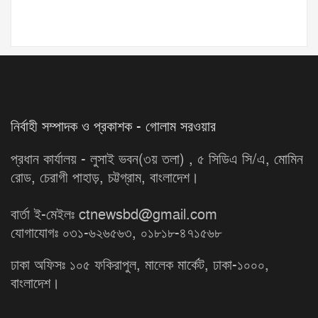
নির্বাহী সম্পাদক ও প্রকাশক - গোলাম সরওয়ার
প্রধান কার্যালয় - লুসাই ভবন(৩য় তলা) , ৫ সিডিএ সি/এ, মোমিন
রোড, চেরাগী পাহাড়, চট্টগ্রাম, বাংলাদেশ।
বার্তা ই-মেইলঃ ctnewsbd@gmail.com
যোগাযোগঃ ০৩১-৬২৬৫৬৩, ০১৮১৮-৪৭১৫৬৮
ঢাকা অফিসঃ ১০৫ ফকিরাপুল, মালেক মার্কেট, ঢাকা-১০০০,
বাংলাদেশ।