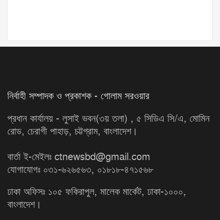
নির্বাহী সম্পাদক ও প্রকাশক - গোলাম সরওয়ার
প্রধান কার্যালয় - লুসাই ভবন(৩য় তলা) , ৫ সিডিএ সি/এ, মোমিন
রোড, চেরাগী পাহাড়, চট্টগ্রাম, বাংলাদেশ।
বার্তা ই-মেইলঃ ctnewsbd@gmail.com
যোগাযোগঃ ০৩১-৬২৬৫৬৩, ০১৮১৮-৪৭১৫৬৮
ঢাকা অফিসঃ ১০৫ ফকিরাপুল, মালেক মার্কেট, ঢাকা-১০০০,
বাংলাদেশ।