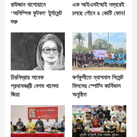
রাউজান বাগোয়ানে
এক আইএমইআই নম্বরেই
‘অলিম্পিক ফুটবল’ টুর্নামেন্ট
চলছে পৌনে ৪ কোটি ফোন!
শুরু
চিরনিদ্রায় সাবেক
কর্ণফুলীতে ন্যাশনাল সিমেন্ট
প্রধানমন্ত্রী বেগম খালেদা
মিলসের স্পোর্টস কার্নিভাল
জিয়া
অনুষ্ঠিত