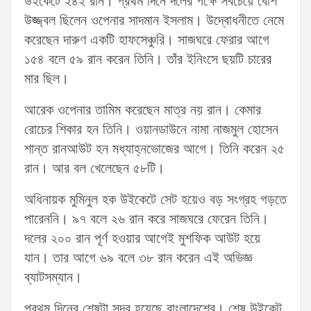
উইকেটে ২৪২ রান। প্রথম দিনে দলের পক্ষে সবচেয়ে বেশি
উজ্জ্বল ছিলেন ওপেনার সাদমান ইসলাম। উদ্বোধনীতে নেমে
করেছেন দারুণ একটি হাফসেঞ্চুরি। সাজঘরে ফেরার আগে
১৫৪ বলে ৫৯ রান করেন তিনি। তাঁর ইনিংসে ছয়টি চারের
মার ছিল।
আরেক ওপেনার তামিম করেছেন মাত্র নয় রান। কেমার
রোচের শিকার হন তিনি। ওয়ানডাউনে নামা নাজমুল হোসেন
শান্ত রানআউট হন মধ্যাহ্নভোজের আগে। তিনি করেন ২৫
রান। আর বল খেলেছেন ৫৮টি।
অধিনায়ক মুমিনুল হক উইকেটে সেট হয়েও বড় সংগ্রহ গড়তে
পারেননি। ৯৭ বলে ২৬ রান করে সাজঘরে ফেরেন তিনি।
দলের ২০০ রান পূর্ণ হওয়ার আগেই মুশফিক আউট হয়ে
যান। তার আগে ৬৯ বলে ৩৮ রান করেন এই অভিজ্ঞ
ব্যাটসম্যান।
প্রথম দিনের শেষটা সুন্দর হয়েছে বাংলাদেশের। শেষ উইকেট