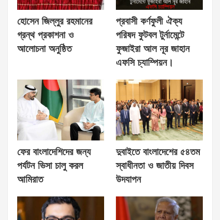
হোসেন জিল্লুর রহমানের
প্রবাসী কর্ণফুলী ঐক্য
গ্রন্থ প্রকাশনা ও
পরিষদ ফুটবল টুর্নামেন্টে
আলোচনা অনুষ্ঠিত
ফুজাইরা আল নূর জাহান
এফসি চ্যাম্পিয়ন।
ফের বাংলাদেশিদের জন্য
দুবাইতে বাংলাদেশের ৫৪তম
পর্যটন ভিসা চালু করল
স্বাধীনতা ও জাতীয় দিবস
আমিরাত
উদযাপন