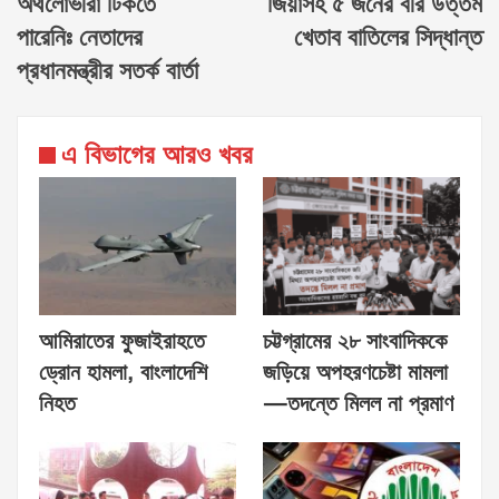
অর্থলোভীরা টিকতে
জিয়াসহ ৫ জনের বীর উত্তম
পারেনিঃ নেতাদের
খেতাব বাতিলের সিদ্ধান্ত
প্রধানমন্ত্রীর সতর্ক বার্তা
এ বিভাগের আরও খবর
আমিরাতের ফুজাইরাহতে
চট্টগ্রামের ২৮ সাংবাদিককে
ড্রোন হামলা, বাংলাদেশি
জড়িয়ে অপহরণচেষ্টা মামলা
নিহত
—তদন্তে মিলল না প্রমাণ