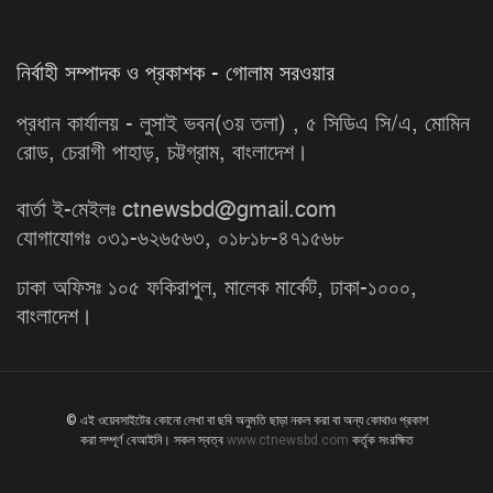
নির্বাহী সম্পাদক ও প্রকাশক - গোলাম সরওয়ার
প্রধান কার্যালয় - লুসাই ভবন(৩য় তলা) , ৫ সিডিএ সি/এ, মোমিন
রোড, চেরাগী পাহাড়, চট্টগ্রাম, বাংলাদেশ।
বার্তা ই-মেইলঃ ctnewsbd@gmail.com
যোগাযোগঃ ০৩১-৬২৬৫৬৩, ০১৮১৮-৪৭১৫৬৮
ঢাকা অফিসঃ ১০৫ ফকিরাপুল, মালেক মার্কেট, ঢাকা-১০০০,
বাংলাদেশ।
© এই ওয়েবসাইটের কোনো লেখা বা ছবি অনুমতি ছাড়া নকল করা বা অন্য কোথাও প্রকাশ
করা সম্পূর্ণ বেআইনি। সকল স্বত্ব
www.ctnewsbd.com
কর্তৃক সংরক্ষিত