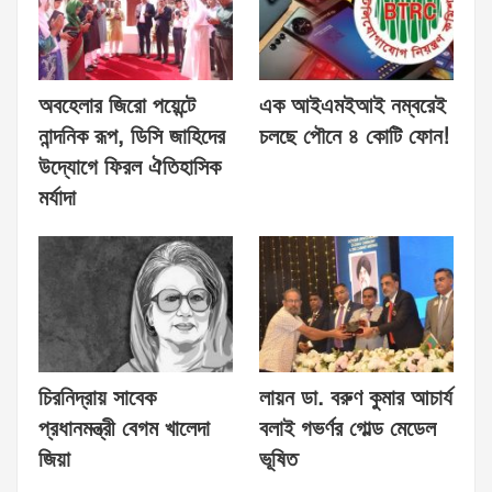
অবহেলার জিরো পয়েন্টে
এক আইএমইআই নম্বরেই
নান্দনিক রূপ, ডিসি জাহিদের
চলছে পৌনে ৪ কোটি ফোন!
উদ্যোগে ফিরল ঐতিহাসিক
মর্যাদা
চিরনিদ্রায় সাবেক
লায়ন ডা. বরুণ কুমার আচার্য
প্রধানমন্ত্রী বেগম খালেদা
বলাই গভর্ণর গোল্ড মেডেল
জিয়া
ভূষিত