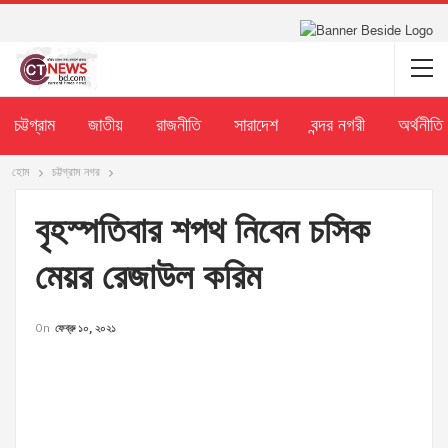
চট্টগ্রাম
জাতীয়
রাজনীতি
সারাদেশ
বন্দর নগরী
অর্থনীতি
হোম
চট্টগ্রাম নগর
বৃহস্পতিবার শপথ নিবেন চসিক
মেয়র রেজাউল করিম
On
ফেব্রু ১০, ২০২১