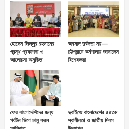
হোসেন জিল্লুর রহমানের
অবসাদ দুর্বলতা নয়—
গ্রন্থ প্রকাশনা ও
চট্টগ্রামে কর্মশালায় জানালেন
আলোচনা অনুষ্ঠিত
বিশেষজ্ঞরা
ফের বাংলাদেশিদের জন্য
দুবাইতে বাংলাদেশের ৫৪তম
পর্যটন ভিসা চালু করল
স্বাধীনতা ও জাতীয় দিবস
আমিরাত
উদযাপন