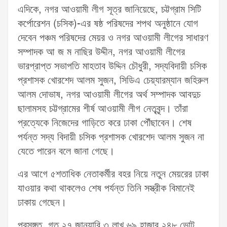
এদিকে, নগর আওয়ামী লীগ সূত্র জানিয়েছে, চট্টগ্রাম সিটি
কর্পোরেশন (চসিক)-এর ষষ্ঠ পরিষদের শপথ অনুষ্ঠানে যোগ
দেবেন পঞ্চম পরিষদের মেয়র ও নগর আওয়ামী লীগের সাধারণ
সম্পাদক আ জ ম নাছির উদ্দীন, নগর আওয়ামী লীগের
ভারপ্রাপ্ত সভাপতি মাহতাব উদ্দিন চৌধুরী, সদ্যবিদায়ী চসিক
প্রশাসক খোরশেদ আলম সুজন, সিডিএ চেয়্যারম্যান জহিরুল
আলম দোভাষ, নগর আওয়ামী লীগের অর্থ সম্পাদক আবদুচ
ছালামসহ চট্টগ্রামের শীর্ষ আওয়ামী লীগ নেতৃবৃন্দ। তাঁরা
প্রত্যেকে নিজেদের গাড়িতে করে ঢাকা পৌঁছাবেন। শেষ
পর্যন্ত সদ্য বিদায়ী চসিক প্রশাসক খোরশেদ আলম সুজন না
যেতে পারেন বলে জানা গেছে।
এর আগে ৫শতাধিক নেতাকর্মীর বহর নিয়ে নতুন মেয়রের ঢাকা
যাওয়ার কথা থাকলেও শেষ পর্যন্ত তিনি সস্ত্রীক বিমানেই
ঢাকায় গেছেন।
প্রসঙ্গত, গত ২৭ জানুয়ারি ৩ লাখ ৬৯ হাজার ২৪৮ ভোট