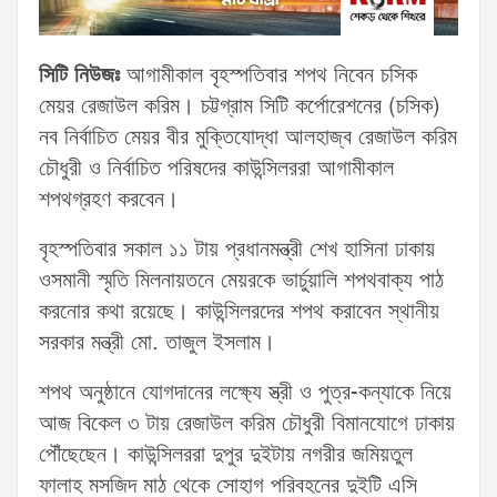
সিটি নিউজঃ
আগামীকাল বৃহস্পতিবার শপথ নিবেন চসিক
মেয়র রেজাউল করিম। চট্টগ্রাম সিটি কর্পোরেশনের (চসিক)
নব নির্বাচিত মেয়র বীর মুক্তিযোদ্ধা আলহাজ্ব রেজাউল করিম
চৌধুরী ও নির্বাচিত পরিষদের কাউন্সিলররা আগামীকাল
শপথগ্রহণ করবেন।
বৃহস্পতিবার সকাল ১১ টায় প্রধানমন্ত্রী শেখ হাসিনা ঢাকায়
ওসমানী স্মৃতি মিলনায়তনে মেয়রকে ভার্চুয়ালি শপথবাক্য পাঠ
করনোর কথা রয়েছে। কাউন্সিলরদের শপথ করাবেন স্থানীয়
সরকার মন্ত্রী মো. তাজুল ইসলাম।
শপথ অনুষ্ঠানে যোগদানের লক্ষ্যে স্ত্রী ও পুত্র-কন্যাকে নিয়ে
আজ বিকেল ৩ টায় রেজাউল করিম চৌধুরী বিমানযোগে ঢাকায়
পৌঁছেছেন। কাউন্সিলররা দুপুর দুইটায় নগরীর জমিয়তুল
ফালাহ মসজিদ মাঠ থেকে সোহাগ পরিবহনের দুইটি এসি