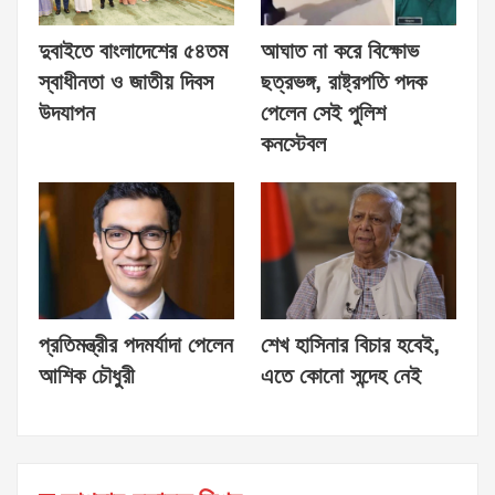
দুবাইতে বাংলাদেশের ৫৪তম
আঘাত না করে বিক্ষোভ
স্বাধীনতা ও জাতীয় দিবস
ছত্রভঙ্গ, রাষ্ট্রপতি পদক
উদযাপন
পেলেন সেই পুলিশ
কনস্টেবল
প্রতিমন্ত্রীর পদমর্যাদা পেলেন
শেখ হাসিনার বিচার হবেই,
আশিক চৌধুরী
এতে কোনো সন্দেহ নেই