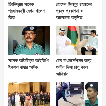
চিরনিদ্রায় সাবেক
হোসেন জিল্লুর রহমানের
প্রধানমন্ত্রী বেগম খালেদা
গ্রন্থ প্রকাশনা ও
জিয়া
আলোচনা অনুষ্ঠিত
সাবেক অতিরিক্ত আইজিপি
ফের বাংলাদেশিদের জন্য
ইকবাল বাহার আটক
পর্যটন ভিসা চালু করল
আমিরাত