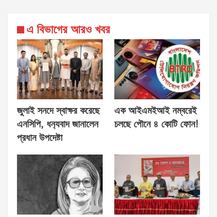
এ বিভাগের আরও খবর
জুলাই সনদে স্বাক্ষর করেছে
এক আইএমইআই নম্বরেই
এনসিপি, ধন‍্যবাদ জানালেন
চলছে পৌনে ৪ কোটি ফোন!
প্রধান উপদেষ্টা