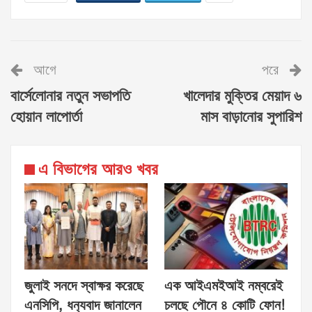
আগে
পরে
বার্সেলোনার নতুন সভাপতি
খালেদার মুক্তির মেয়াদ ৬
হোয়ান লাপোর্তা
মাস বাড়ানোর সুপারিশ
এ বিভাগের আরও খবর
জুলাই সনদে স্বাক্ষর করেছে
এক আইএমইআই নম্বরেই
এনসিপি, ধন‍্যবাদ জানালেন
চলছে পৌনে ৪ কোটি ফোন!