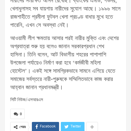
নারীদের সংরক্ষিত আসন রেখেছি। ব্যাংকের এমডি, গভর্নর,
খেলাধুলাসহ সব যায়গায় নারীদের সুযোগ আছে। ১৯৯৬ সালে
রাজশাহীতে প্রমীলা ফুটবল খেলা প্রচণ্ড বাধার মুখে হতে
পারেনি, এখন সে অবস্থা নেই।
আওয়ামী লীগ ক্ষমতায় আসার পরই নারীর মুক্তি এবং দেশের
অগ্রযাত্রা শুরু হয় বলেও জানান সরকারপ্রধান শেখ
হাসিনা। তিনি বলেন, আট বিভাগীয় শহরের পাশাপাশি
উপজেলা পর্যায়েও নির্মাণ করা হবে ‘কর্মজীবী মহিলা
হোস্টেল’। একই সঙ্গে সামগ্রিকভাবে সামনে এগিয়ে যেতে
সমাজের সর্বস্তরে নারী-পুরুষকে সম্মিলিতভাবে কাজ করার
আহ্বান জানান প্রধানমন্ত্রী।
সিটি নিউজ/এসআরএস
0
Facebook
Twitter
শেয়ার