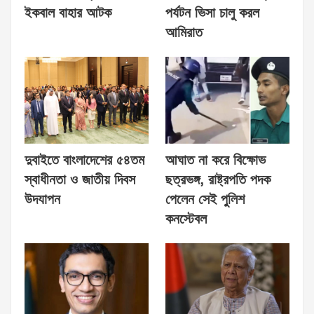
ইকবাল বাহার আটক
পর্যটন ভিসা চালু করল
আমিরাত
দুবাইতে বাংলাদেশের ৫৪তম
আঘাত না করে বিক্ষোভ
স্বাধীনতা ও জাতীয় দিবস
ছত্রভঙ্গ, রাষ্ট্রপতি পদক
উদযাপন
পেলেন সেই পুলিশ
কনস্টেবল