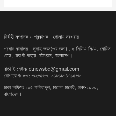
নির্বাহী সম্পাদক ও প্রকাশক - গোলাম সরওয়ার
প্রধান কার্যালয় - লুসাই ভবন(৩য় তলা) , ৫ সিডিএ সি/এ, মোমিন
রোড, চেরাগী পাহাড়, চট্টগ্রাম, বাংলাদেশ।
বার্তা ই-মেইলঃ ctnewsbd@gmail.com
যোগাযোগঃ ০৩১-৬২৬৫৬৩, ০১৮১৮-৪৭১৫৬৮
ঢাকা অফিসঃ ১০৫ ফকিরাপুল, মালেক মার্কেট, ঢাকা-১০০০,
বাংলাদেশ।