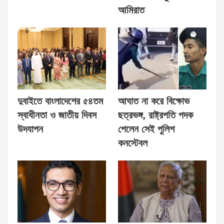
আমিরাত
দুবাইতে বাংলাদেশের ৫৪তম
আঘাত না করে বিক্ষোভ
স্বাধীনতা ও জাতীয় দিবস
ছত্রভঙ্গ, রাষ্ট্রপতি পদক
উদযাপন
পেলেন সেই পুলিশ
কনস্টেবল