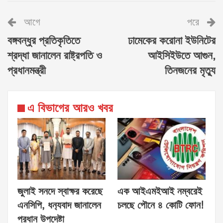
আগে
পরে
বঙ্গবন্ধুর প্রতিকৃতিতে
ঢামেকের করোনা ইউনিটের
শ্রদ্ধা জানালেন রাষ্ট্রপতি ও
আইসিইউতে আগুন,
প্রধানমন্ত্রী
তিনজনের মৃত্যু
এ বিভাগের আরও খবর
জুলাই সনদে স্বাক্ষর করেছে
এক আইএমইআই নম্বরেই
এনসিপি, ধন‍্যবাদ জানালেন
চলছে পৌনে ৪ কোটি ফোন!
প্রধান উপদেষ্টা