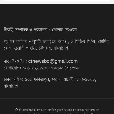
নির্বাহী সম্পাদক ও প্রকাশক - গোলাম সরওয়ার
প্রধান কার্যালয় - লুসাই ভবন(৩য় তলা) , ৫ সিডিএ সি/এ, মোমিন
রোড, চেরাগী পাহাড়, চট্টগ্রাম, বাংলাদেশ।
বার্তা ই-মেইলঃ ctnewsbd@gmail.com
যোগাযোগঃ ০৩১-৬২৬৫৬৩, ০১৮১৮-৪৭১৫৬৮
ঢাকা অফিসঃ ১০৫ ফকিরাপুল, মালেক মার্কেট, ঢাকা-১০০০,
বাংলাদেশ।
© এই ওয়েবসাইটের কোনো লেখা বা ছবি অনুমতি ছাড়া নকল করা বা অন্য কোথাও প্রকাশ