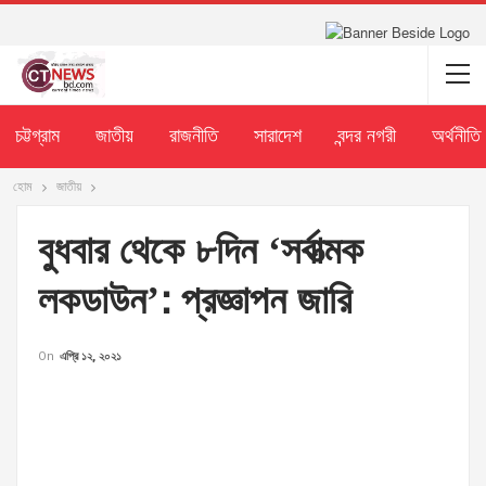
চট্টগ্রাম
জাতীয়
রাজনীতি
সারাদেশ
বন্দর নগরী
অর্থনীতি
হোম
জাতীয়
বুধবার থেকে ৮দিন ‘সর্বাত্মক
লকডাউন’: প্রজ্ঞাপন জারি
On
এপ্রি ১২, ২০২১