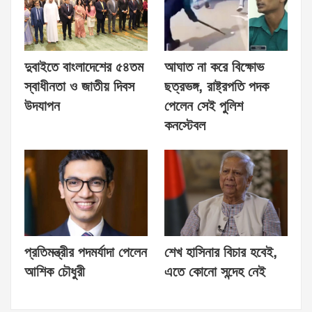
দুবাইতে বাংলাদেশের ৫৪তম
আঘাত না করে বিক্ষোভ
স্বাধীনতা ও জাতীয় দিবস
ছত্রভঙ্গ, রাষ্ট্রপতি পদক
উদযাপন
পেলেন সেই পুলিশ
কনস্টেবল
প্রতিমন্ত্রীর পদমর্যাদা পেলেন
শেখ হাসিনার বিচার হবেই,
আশিক চৌধুরী
এতে কোনো সন্দেহ নেই