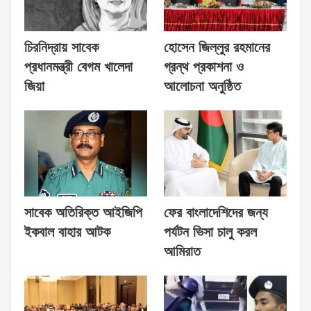
চিরনিদ্রায় সাবেক
হোসেন জিল্লুর রহমানের
প্রধানমন্ত্রী বেগম খালেদা
গ্রন্থ প্রকাশনা ও
জিয়া
আলোচনা অনুষ্ঠিত
সাবেক অতিরিক্ত আইজিপি
ফের বাংলাদেশিদের জন্য
ইকবাল বাহার আটক
পর্যটন ভিসা চালু করল
আমিরাত