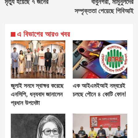
মৃত্যু হয়েছে ৭ জনের
বাবুনগরী, মামুনুলদের
সম্পৃক্ততা পেয়েছে পিবিআই
এ বিভাগের আরও খবর
জুলাই সনদে স্বাক্ষর করেছে
এক আইএমইআই নম্বরেই
এনসিপি, ধন‍্যবাদ জানালেন
চলছে পৌনে ৪ কোটি ফোন!
প্রধান উপদেষ্টা