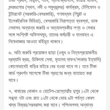
টিকা প্রদান, বিদ্যুৎ, পানি, গ্যাস/জ্বালানি, ফায়ার সার্ভিস,
বন্দরগুলোর (স্থল, নদী ও সমুদ্রবন্দর) কার্যক্রম, টেলিফোন ও
ইন্টারনেট (সরকারি-বেসরকারি), গণমাধ্যম (প্রিন্ট ও
ইলেকট্রনিক মিডিয়া), বেসরকারি নিরাপত্তা ব্যবস্থা, ডাক
সেবাসহ অন্যান্য জরুরি ও অত্যাবশ্যকীয় পণ্য ও সেবার
সঙ্গে সংশ্লিষ্ট অফিসসমূহ, তাদের কর্মচারী ও যানবাহন এ
নিষেধাজ্ঞার আওতা বর্হিভূত থাকবে।
৬. অতি জরুরি প্রয়োজন ছাড়া (ওষুধ ও নিত্যপ্রয়োজনীয়
দ্রব্যাদি ক্রয়, চিকিৎসা সেবা, মৃতদেহ দাফন/সৎকার ইত্যাদি)
কোনোভাবেই বাড়ির বাইরে বের হওয়া যাবে না। তবে টিকা
কার্ড প্রদর্শন সাপেক্ষে টিকা গ্রহণের জন্য যাতায়ত করা
যাবে।
৭. খাবারের দোকান ও হোটেল-রেস্তোরাঁয় দুপুর ১২টা থেকে
সন্ধ্যা ৭টা এবং রাত ১২টা থেকে ভোর ৬টা পর্যন্ত কেবল
খাদ্য বিক্রয়/সরবরাহ্হ করা ঘাবে। শপিংমলসহ অন্যান্য