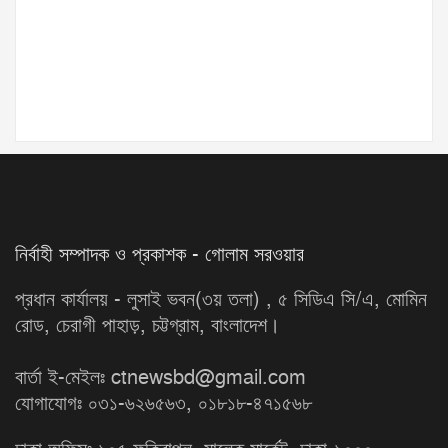
নির্বাহী সম্পাদক ও প্রকাশক - গোলাম সরওয়ার
প্রধান কার্যালয় - লুসাই ভবন(৩য় তলা) , ৫ সিডিএ সি/এ, মোমিন
রোড, চেরাগী পাহাড়, চট্টগ্রাম, বাংলাদেশ।
বার্তা ই-মেইলঃ ctnewsbd@gmail.com
যোগাযোগঃ ০৩১-৬২৬৫৬৩, ০১৮১৮-৪৭১৫৬৮