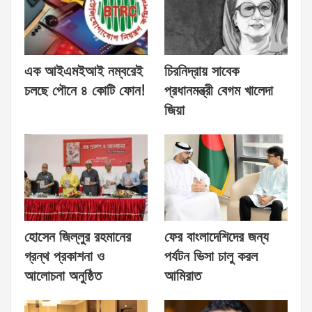
এক আইএমইআই নম্বরেই
চিরনিদ্রায় সাবেক
চলছে পৌনে ৪ কোটি ফোন!
প্রধানমন্ত্রী বেগম খালেদা
জিয়া
হোসেন জিল্লুর রহমানের
ফের বাংলাদেশিদের জন্য
গ্রন্থ প্রকাশনা ও
পর্যটন ভিসা চালু করল
আলোচনা অনুষ্ঠিত
আমিরাত