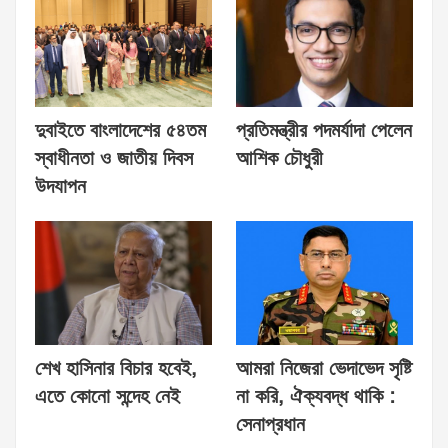
দুবাইতে বাংলাদেশের ৫৪তম
প্রতিমন্ত্রীর পদমর্যাদা পেলেন
স্বাধীনতা ও জাতীয় দিবস
আশিক চৌধুরী
উদযাপন
শেখ হাসিনার বিচার হবেই,
আমরা নিজেরা ভেদাভেদ সৃষ্টি
এতে কোনো সন্দেহ নেই
না করি, ঐক্যবদ্ধ থাকি :
সেনাপ্রধান