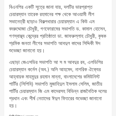
বিএনপির একটি সূত্রে জানা যায়, দলটির ভারপ্রাপ্ত
চেয়ারম্যান তারেক রহমানের পক্ষ থেকে আওয়ামী লীগ
সভানেত্রী ছাড়াও বিকল্পধারার চেয়ারম্যান এ কিউ এম
বদরুদ্দোজা চৌধুরী, গণফোরামের সভাপতি ড. কামাল হোসেন,
গণস্বাস্থ্য কেন্দ্রের প্রতিষ্ঠাতা ডা. জাফরুল্লাহ চৌধুরী, কৃষক
শ্রমিক জনতা লীগের সভাপতি আবদুল কাদের সিদ্দিকী ঈদ
শুভেচ্ছা জানানো হয়।
এছাড়া জেএসডির সভাপতি আ স ম আবদুর রব, এলডিপির
চেয়ারম্যান কর্নেল (অব.) অলি আহমেদ, নাগরিক ঐক্যের
আহ্বায়ক মাহমুদুর রহমান মান্না, বাংলাদেশের কমিউনিস্ট
পার্টির (সিপিবি) সভাপতি মুজাহিদুল ইসলাম সেলিম, জাতীয়
পার্টির চেয়ারম্যান জি এম কাদেরসহ বিভিন্ন রাজনৈতিক দলের
প্রধান এবং শীর্ষ নেতাদের ঈদুল ফিতরের শুভেচ্ছা জানানো
হয়।