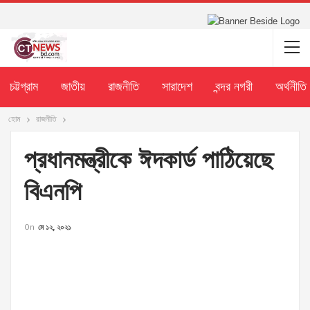
চট্টগ্রাম
জাতীয়
রাজনীতি
সারাদেশ
বন্দর নগরী
অর্থনীতি
হোম
রাজনীতি
প্রধানমন্ত্রীকে ঈদকার্ড পাঠিয়েছে
বিএনপি
On
মে ১২, ২০২১