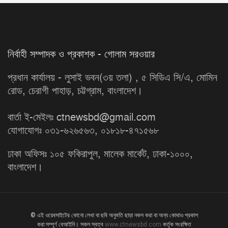
নির্বাহী সম্পাদক ও প্রকাশক - গোলাম সরওয়ার
প্রধান কার্যালয় - লুসাই ভবন(৩য় তলা) , ৫ সিডিএ সি/এ, মোমিন
রোড, চেরাগী পাহাড়, চট্টগ্রাম, বাংলাদেশ।
বার্তা ই-মেইলঃ ctnewsbd@gmail.com
যোগাযোগঃ ০৩১-৬২৬৫৬৩, ০১৮১৮-৪৭১৫৬৮
ঢাকা অফিসঃ ১০৫ ফকিরাপুল, মালেক মার্কেট, ঢাকা-১০০০,
বাংলাদেশ।
© এই ওয়েবসাইটের কোনো লেখা বা ছবি অনুমতি ছাড়া নকল করা বা অন্য কোথাও প্রকাশ
করা সম্পূর্ণ বেআইনি। সকল স্বত্ব
www.ctnewsbd.com
কর্তৃক সংরক্ষিত