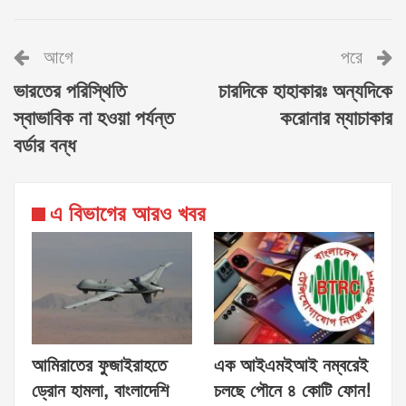
আগে
পরে
ভারতের পরিস্থিতি
চারদিকে হাহাকারঃ অন্যদিকে
স্বাভাবিক না হওয়া পর্যন্ত
করোনার ম্যাচাকার
বর্ডার বন্ধ
এ বিভাগের আরও খবর
আমিরাতের ফুজাইরাহতে
এক আইএমইআই নম্বরেই
ড্রোন হামলা, বাংলাদেশি
চলছে পৌনে ৪ কোটি ফোন!