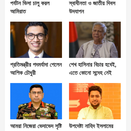
পর্যটন ভিসা চালু করল
স্বাধীনতা ও জাতীয় দিবস
আমিরাত
উদযাপন
প্রতিমন্ত্রীর পদমর্যাদা পেলেন
শেখ হাসিনার বিচার হবেই,
আশিক চৌধুরী
এতে কোনো সন্দেহ নেই
আমরা নিজেরা ভেদাভেদ সৃষ্টি
উপদেষ্টা নাহিদ ইসলামের