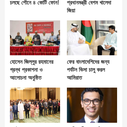
চলছে পৌনে ৪ কোটি ফোন!
প্রধানমন্ত্রী বেগম খালেদা
জিয়া
হোসেন জিল্লুর রহমানের
ফের বাংলাদেশিদের জন্য
গ্রন্থ প্রকাশনা ও
পর্যটন ভিসা চালু করল
আলোচনা অনুষ্ঠিত
আমিরাত