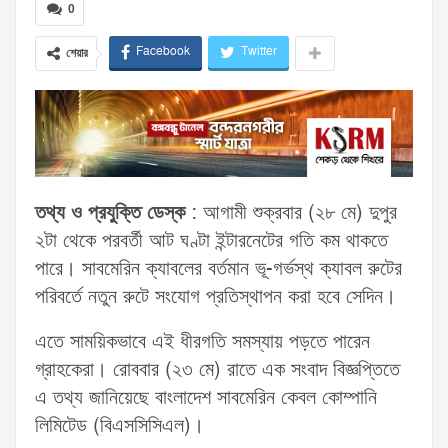
0
Facebook
Twitter
শেয়ার
তথ্য ও প্রযুক্তি ডেস্ক
:
আগামী শুক্রবার (২৮ মে) দুপুর
২টা থেকে পরবর্তী আট ঘণ্টা ইন্টারনেটের গতি কম থাকতে
পারে। সাবমেরিন ক্যাবলের বর্তমান ভূ-গর্ভস্থ ক্যাবল রুটের
পরিবর্তে নতুন রুটে সংযোগ প্রতিস্থাপন করা হবে সেদিন।
এতে সাময়িকভাবে এই ধীরগতি সমস্যায় পড়তে পারেন
গ্রাহকেরা। রোববার (২৩ মে) রাতে এক সংবাদ বিজ্ঞপ্তিতে
এ তথ্য জানিয়েছে বাংলাদেশ সাবমেরিন কেবল কোম্পানি
লিমিটেড (বিএসসিসিএল)।