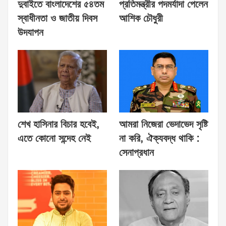
দুবাইতে বাংলাদেশের ৫৪তম
প্রতিমন্ত্রীর পদমর্যাদা পেলেন
স্বাধীনতা ও জাতীয় দিবস
আশিক চৌধুরী
উদযাপন
শেখ হাসিনার বিচার হবেই,
আমরা নিজেরা ভেদাভেদ সৃষ্টি
এতে কোনো সন্দেহ নেই
না করি, ঐক্যবদ্ধ থাকি :
সেনাপ্রধান