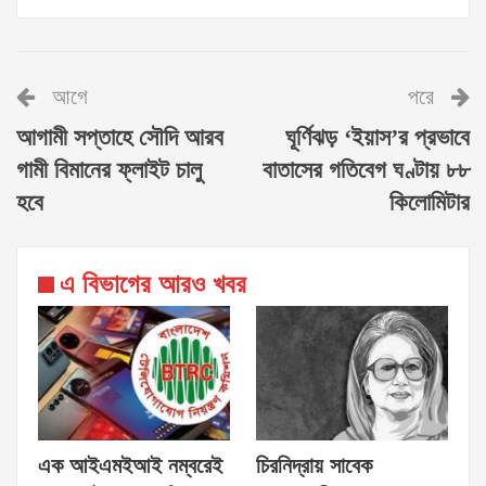
আগে
পরে
আগামী সপ্তাহে সৌদি আরব
ঘূর্ণিঝড় ‘ইয়াস’র প্রভাবে
গামী বিমানের ফ্লাইট চালু
বাতাসের গতিবেগ ঘণ্টায় ৮৮
হবে
কিলোমিটার
এ বিভাগের আরও খবর
এক আইএমইআই নম্বরেই
চিরনিদ্রায় সাবেক