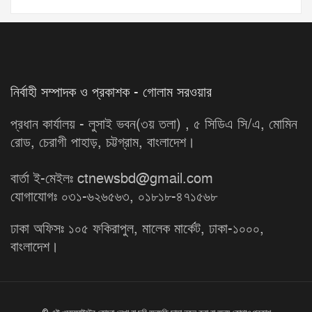
নির্বাহী সম্পাদক ও প্রকাশক - গোলাম সরওয়ার
প্রধান কার্যালয় - লুসাই ভবন(৩য় তলা) , ৫ সিডিএ সি/এ, মোমিন
রোড, চেরাগী পাহাড়, চট্টগ্রাম, বাংলাদেশ।
বার্তা ই-মেইলঃ ctnewsbd@gmail.com
যোগাযোগঃ ০৩১-৬২৬৫৬৩, ০১৮১৮-৪৭১৫৬৮
ঢাকা অফিসঃ ১০৫ ফকিরাপুল, মালেক মার্কেট, ঢাকা-১০০০,
বাংলাদেশ।