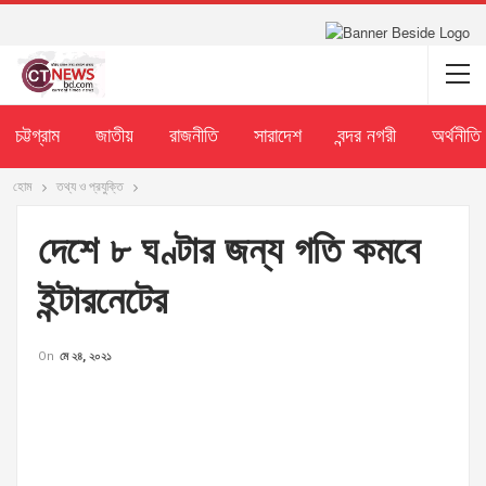
চট্টগ্রাম
জাতীয়
রাজনীতি
সারাদেশ
বন্দর নগরী
অর্থনীতি
হোম
তথ্য ও প্রযুক্তি
দেশে ৮ ঘণ্টার জন্য গতি কমবে
ইন্টারনেটের
On
মে ২৪, ২০২১