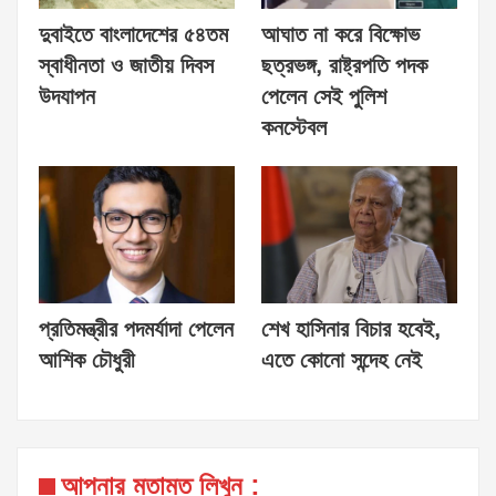
দুবাইতে বাংলাদেশের ৫৪তম
আঘাত না করে বিক্ষোভ
স্বাধীনতা ও জাতীয় দিবস
ছত্রভঙ্গ, রাষ্ট্রপতি পদক
উদযাপন
পেলেন সেই পুলিশ
কনস্টেবল
প্রতিমন্ত্রীর পদমর্যাদা পেলেন
শেখ হাসিনার বিচার হবেই,
আশিক চৌধুরী
এতে কোনো সন্দেহ নেই
আপনার মতামত লিখুন :