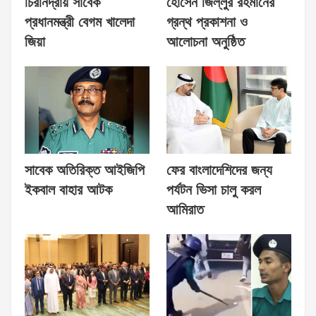
চিরনিদ্রায় সাবেক
হোসেন জিল্লুর রহমানের
প্রধানমন্ত্রী বেগম খালেদা
গ্রন্থ প্রকাশনা ও
জিয়া
আলোচনা অনুষ্ঠিত
সাবেক অতিরিক্ত আইজিপি
ফের বাংলাদেশিদের জন্য
ইকবাল বাহার আটক
পর্যটন ভিসা চালু করল
আমিরাত