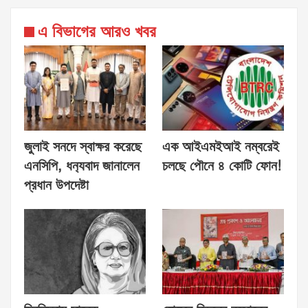
এ বিভাগের আরও খবর
জুলাই সনদে স্বাক্ষর করেছে
এক আইএমইআই নম্বরেই
এনসিপি, ধন‍্যবাদ জানালেন
চলছে পৌনে ৪ কোটি ফোন!
প্রধান উপদেষ্টা