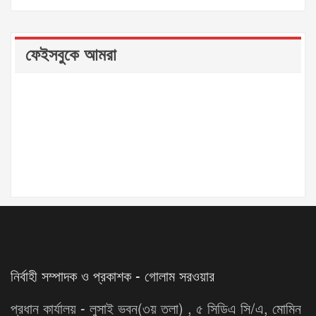
ফেইসবুকে আমরা
নির্বাহী সম্পাদক ও প্রকাশক - গোলাম সরওয়ার
প্রধান কার্যালয় - লুসাই ভবন(৩য় তলা) , ৫ সিডিএ সি/এ, মোমিন