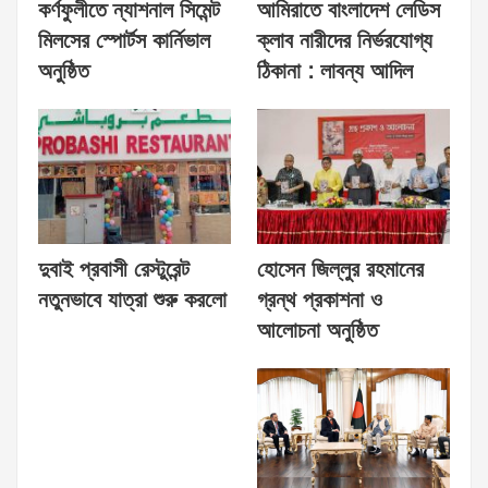
কর্ণফুলীতে ন্যাশনাল সিমেন্ট
আমিরাতে বাংলাদেশ লেডিস
মিলসের স্পোর্টস কার্নিভাল
ক্লাব নারীদের নির্ভরযোগ্য
অনুষ্ঠিত
ঠিকানা : লাবন্য আদিল
দুবাই প্রবাসী রেস্টুরেন্ট
হোসেন জিল্লুর রহমানের
নতুনভাবে যাত্রা শুরু করলো
গ্রন্থ প্রকাশনা ও
আলোচনা অনুষ্ঠিত