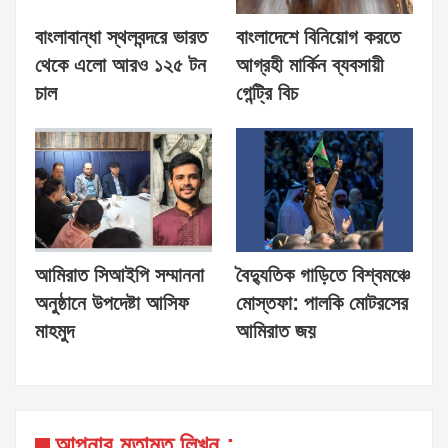
বাংলাবান্ধা স্থলবন্দরে ভারত
বাংলাদেশে বিনিয়োগ করতে
থেকে এলো আরও ১২৫ টন
আগ্রহী মার্কিন ব্যবসায়ী
চাল
গেন্ট্রি বিচ
আমিরাত সিআইপি সম্মাননা
বৈদ্যুতিক গাড়িতে বিশ্বমঞ্চে
অনুষ্ঠানে উপদেষ্টা আসিফ
মোস্তফা: পালকি মোটরসের
মাহমুদ
আমিরাত জয়
আপনার মতামত লিখুন :