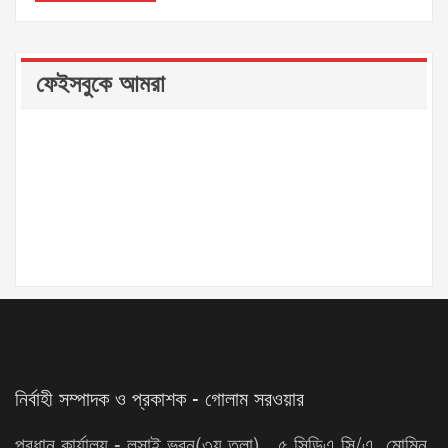
ফেইসবুকে আমরা
নির্বাহী সম্পাদক ও প্রকাশক - গোলাম সরওয়ার
প্রধান কার্যালয় - লুসাই ভবন(৩য় তলা) , ৫ সিডিএ সি/এ, মোমিন