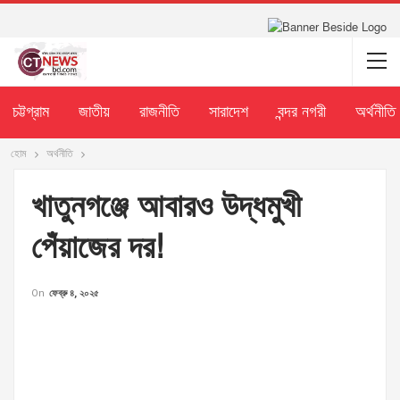
চট্টগ্রাম
জাতীয়
রাজনীতি
সারাদেশ
বন্দর নগরী
অর্থনীতি
হোম
অর্থনীতি
খাতুনগঞ্জে আবারও উদ্ধমুখী
পেঁয়াজের দর!
On
ফেব্রু ৪, ২০২৫