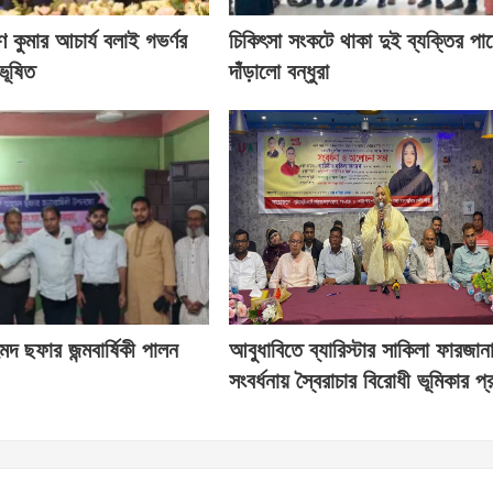
ণ কুমার আচার্য বলাই গভর্ণর
চিকিৎসা সংকটে থাকা দুই ব্যক্তির পা
ভূষিত
দাঁড়ালো বন্ধুরা
দ ছফার জন্মবার্ষিকী পালন
আবুধাবিতে ব্যারিস্টার সাকিলা ফারজান
সংবর্ধনায় স্বৈরাচার বিরোধী ভূমিকার প্