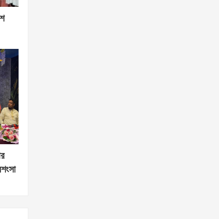
শে
ার
রশংসা