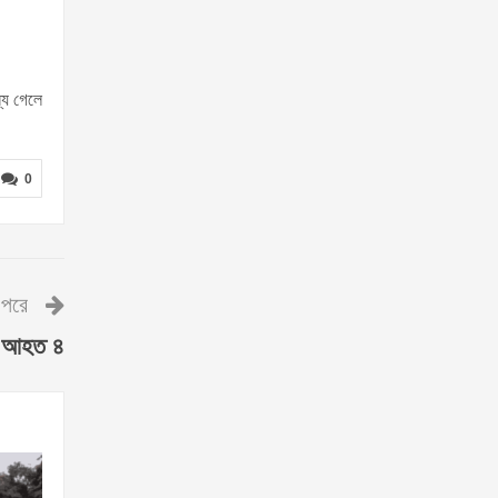
্য গেলে
0
পরে
১, আহত ৪