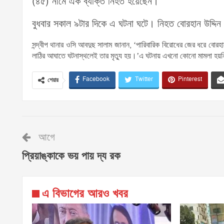
(৪৫) নামে এক ব্যক্তি নিহত হয়েছেন।
বুধবার সকাল ৯টার দিকে এ ঘটনা ঘটে। নিহত বোরহান উদ্দি
সন্দ্বীপ থানার ওসি আবদুছ সালাম জানান, ‘পারিবারিক বিরোধের জের ধরে বোরহ
লাঠির আঘাতে ঘটনাস্থলেই তার মৃত্যু হয়।’এ ঘটনায় এখনো কোনো মামলা হ
Facebook
Twitter
Pinterest
শেয়ার
আগে
প্রিয়াঙ্কাকে ভয় পায় দ্য রক
এ বিভাগের আরও খবর