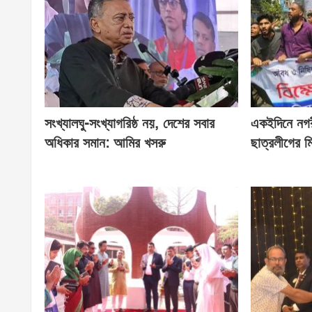
সংখ্যালঘু-সংখ্যাগরিষ্ঠ নয়, দেশের সবার
একইদিনে নগরী
অধিকার সমান: আমির খসরু
ছাত্রলীগের ম