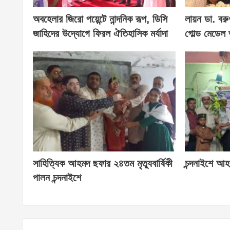
অবহেলার জিরো পয়েন্টে নান্দনিক রূপ, ডিসি
লায়ন ডা. বরু
জাহিদের উদ্যোগে ফিরল ঐতিহাসিক মর্যাদা
গোল্ড মেডেল 
সাহিত্যিক আহমদ ছফার ২৪তম মৃত্যুবার্ষিকী
চন্দনাইশে আহম
পালন চন্দনাইশে