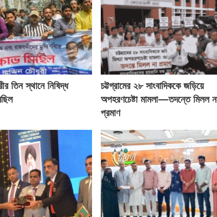
র তিন স্থানে নিষিদ্ধ
চট্টগ্রামের ২৮ সাংবাদিককে জড়িয়ে
িছিল
অপহরণচেষ্টা মামলা—তদন্তে মিলল ন
প্রমাণ