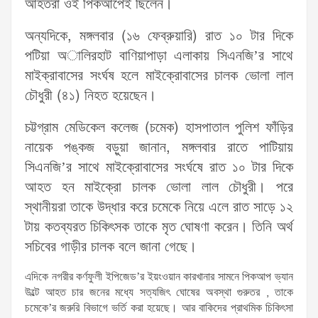
আহতরা ওই পিকআপেই ছিলেন।
অন্যদিকে, মঙ্গলবার (১৬ ফেব্রুয়ারি) রাত ১০ টার দিকে
পটিয়া অালিরহাট বাণিয়াপাড়া এলাকায় সিএনজি’র সাথে
মাইক্রাবাসের সংর্ঘষ হলে মাইক্রোবাসের চালক ভোলা লাল
চৌধুরী (৪১) নিহত হয়েছেন।
চট্টগ্রাম মেডিকেল কলেজ (চমেক) হাসপাতাল পুলিশ ফাঁড়ির
নায়েক পঙ্কজ বড়ুয়া জানান, মঙ্গলবার রাতে পাটিয়ায়
সিএনজি’র সাথে মাইক্রোবাসের সংর্ঘষে রাত ১০ টার দিকে
আহত হন মাইক্রো চালক ভোলা লাল চৌধুরী। পরে
স্থানীয়রা তাকে উদ্ধার করে চমেকে নিয়ে এলে রাত সাড়ে ১২
টায় কতব্যরত চিকিৎসক তাকে মৃত ঘোষণা করেন। তিনি অর্থ
সচিবের গাড়ীর চালক বলে জানা গেছে।
এদিকে নগরীর কর্ণফুলী ইপিজেড’র ইয়ংওয়ান কারখানার সামনে পিকআপ ভ্যান
উল্টে আহত চার জনের মধ্যে সত্যজিৎ ঘোষের অবস্থা গুরুতর , তাকে
চমেকে’র জরুরি বিভাগে ভর্তি করা হয়েছে। আর বাকিদের প্রাথমিক চিকিৎসা