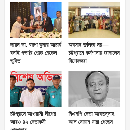
লায়ন ডা. বরুণ কুমার আচার্য
অবসাদ দুর্বলতা নয়—
বলাই গভর্ণর গোল্ড মেডেল
চট্টগ্রামে কর্মশালায় জানালেন
ভূষিত
বিশেষজ্ঞরা
চট্টগ্রামে আওয়ামী লীগের
বিএনপি নেতা আবদুল্লাহ
আরও ৪২ নেতাকর্মী
আল নোমান মারা গেছেন