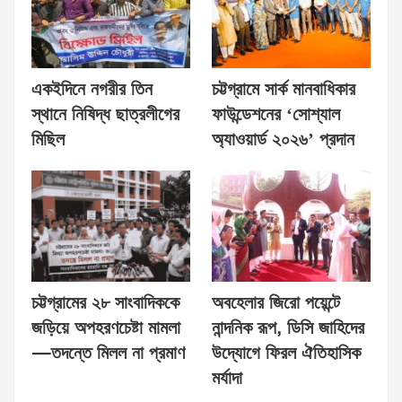
একইদিনে নগরীর তিন
চট্টগ্রামে সার্ক মানবাধিকার
স্থানে নিষিদ্ধ ছাত্রলীগের
ফাউন্ডেশনের ‘সোশ্যাল
মিছিল
অ্যাওয়ার্ড ২০২৬’ প্রদান
চট্টগ্রামের ২৮ সাংবাদিককে
অবহেলার জিরো পয়েন্টে
জড়িয়ে অপহরণচেষ্টা মামলা
নান্দনিক রূপ, ডিসি জাহিদের
—তদন্তে মিলল না প্রমাণ
উদ্যোগে ফিরল ঐতিহাসিক
মর্যাদা