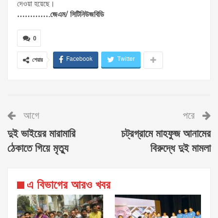
দেওয়া হয়েছে।
………….জেএম/ সিটিনিউজবিডি
0
Facebook
Twitter
শেয়ার
আগে
পরে
দুই ভাইয়ের মারামারি
চট্রগ্রামে মাহফুজ আনামের
ঠেকাতে গিয়ে মৃত্যু
বিরুদ্ধে দুই মামলা
এ বিভাগের আরও খবর