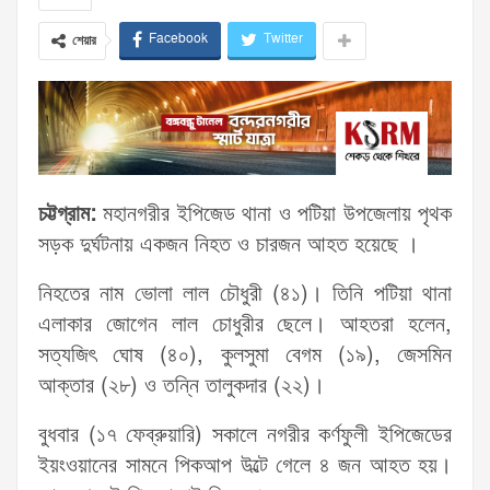
Facebook
Twitter
শেয়ার
চট্টগ্রাম:
মহানগরীর ইপিজেড থানা ও পটিয়া উপজেলায় পৃথক
সড়ক দুর্ঘটনায় একজন নিহত ও চারজন আহত হয়েছে ।
নিহতের নাম ভোলা লাল চৌধুরী (৪১)। তিনি পটিয়া থানা
এলাকার জোগেন লাল চোধুরীর ছেলে। আহতরা হলেন,
সত্যজিৎ ঘোষ (৪০), কুলসুমা বেগম (১৯), জেসমিন
আক্তার (২৮) ও তন্নি তালুকদার (২২)।
বুধবার (১৭ ফেব্রুয়ারি) সকালে নগরীর কর্ণফুলী ইপিজেডের
ইয়ংওয়ানের সামনে পিকআপ উল্টে গেলে ৪ জন আহত হয়।