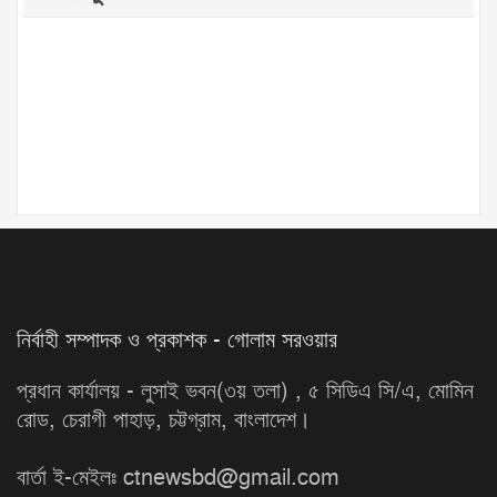
নির্বাহী সম্পাদক ও প্রকাশক - গোলাম সরওয়ার
প্রধান কার্যালয় - লুসাই ভবন(৩য় তলা) , ৫ সিডিএ সি/এ, মোমিন
রোড, চেরাগী পাহাড়, চট্টগ্রাম, বাংলাদেশ।
বার্তা ই-মেইলঃ ctnewsbd@gmail.com