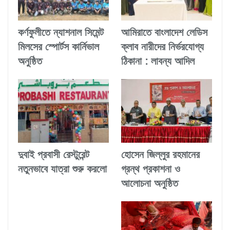
কর্ণফুলীতে ন্যাশনাল সিমেন্ট
আমিরাতে বাংলাদেশ লেডিস
মিলসের স্পোর্টস কার্নিভাল
ক্লাব নারীদের নির্ভরযোগ্য
অনুষ্ঠিত
ঠিকানা : লাবন্য আদিল
দুবাই প্রবাসী রেস্টুরেন্ট
হোসেন জিল্লুর রহমানের
নতুনভাবে যাত্রা শুরু করলো
গ্রন্থ প্রকাশনা ও
আলোচনা অনুষ্ঠিত