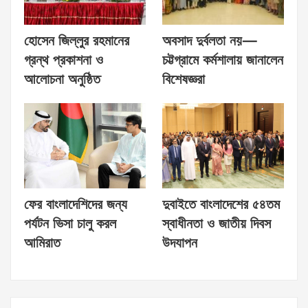
হোসেন জিল্লুর রহমানের
অবসাদ দুর্বলতা নয়—
গ্রন্থ প্রকাশনা ও
চট্টগ্রামে কর্মশালায় জানালেন
আলোচনা অনুষ্ঠিত
বিশেষজ্ঞরা
ফের বাংলাদেশিদের জন্য
দুবাইতে বাংলাদেশের ৫৪তম
পর্যটন ভিসা চালু করল
স্বাধীনতা ও জাতীয় দিবস
আমিরাত
উদযাপন