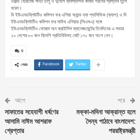
ওয়াল্ড হেরিটেজ সাইট চালু ও দুর্যোগ ব্যবস্থাপনা কমিটি গঠনের প্রস্তাব তুলে
ধরেন।
দি ইউএনডব্লিউটিও কমিশন ফর এশিয়া অ্যান্ড দ্যা প্যাসিফিক (ক্যাপ) ও দি
ইউএনডব্লিউটিও কমিশন ফর সাউথ এশিয়ার (সিএসএ) সঙ্গে
ইউএনডব্লিউটিও ফোরাম অন ক্রাইসিস ম্যানেজমেন্টের তিনদিনের এ সভায়
২০ দেশের ৮০ জন বিদেশি প্রতিনিধিসহ মোট ১৭০ জন অংশ নেন।
0
Facebook
Twitter
শেয়ার
আগে
পরে
সাফাতের সহেযাগী ধর্ষণের
মক্কা-মদিনা আক্রান্ত হলে
আসামি নাঈম আশরাফ
সৈন্য পাঠাবে বাংলাদেশ:
গ্রেপ্তার
পররাষ্ট্রমন্ত্রী