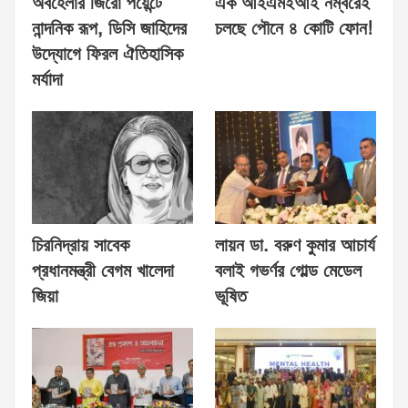
অবহেলার জিরো পয়েন্টে
এক আইএমইআই নম্বরেই
নান্দনিক রূপ, ডিসি জাহিদের
চলছে পৌনে ৪ কোটি ফোন!
উদ্যোগে ফিরল ঐতিহাসিক
মর্যাদা
চিরনিদ্রায় সাবেক
লায়ন ডা. বরুণ কুমার আচার্য
প্রধানমন্ত্রী বেগম খালেদা
বলাই গভর্ণর গোল্ড মেডেল
জিয়া
ভূষিত