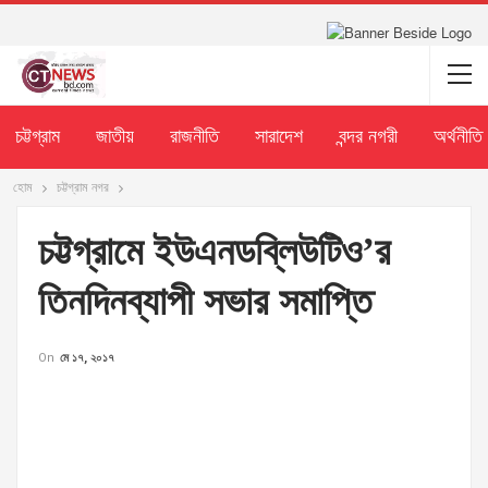
চট্টগ্রাম
জাতীয়
রাজনীতি
সারাদেশ
বন্দর নগরী
অর্থনীতি
হোম
চট্টগ্রাম নগর
চট্টগ্রামে ইউএনডব্লিউটিও’র
তিনদিনব্যাপী সভার সমাপ্তি
On
মে ১৭, ২০১৭