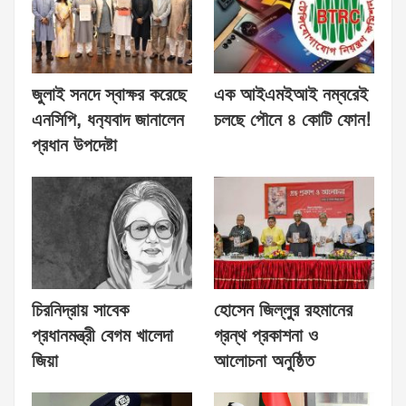
জুলাই সনদে স্বাক্ষর করেছে
এক আইএমইআই নম্বরেই
এনসিপি, ধন‍্যবাদ জানালেন
চলছে পৌনে ৪ কোটি ফোন!
প্রধান উপদেষ্টা
চিরনিদ্রায় সাবেক
হোসেন জিল্লুর রহমানের
প্রধানমন্ত্রী বেগম খালেদা
গ্রন্থ প্রকাশনা ও
জিয়া
আলোচনা অনুষ্ঠিত