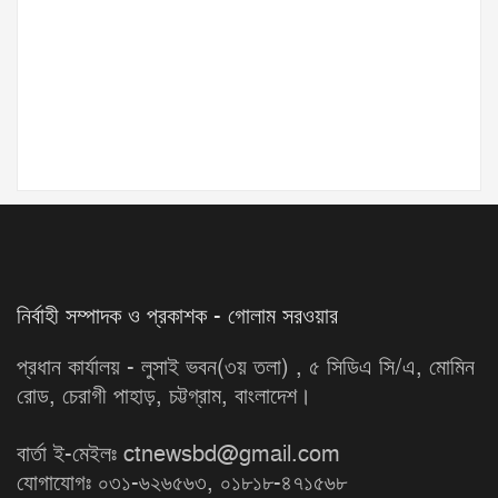
নির্বাহী সম্পাদক ও প্রকাশক - গোলাম সরওয়ার
প্রধান কার্যালয় - লুসাই ভবন(৩য় তলা) , ৫ সিডিএ সি/এ, মোমিন
রোড, চেরাগী পাহাড়, চট্টগ্রাম, বাংলাদেশ।
বার্তা ই-মেইলঃ ctnewsbd@gmail.com
যোগাযোগঃ ০৩১-৬২৬৫৬৩, ০১৮১৮-৪৭১৫৬৮