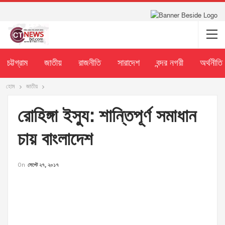
চট্টগ্রাম
জাতীয়
রাজনীতি
সারাদেশ
বন্দর নগরী
অর্থনীতি
হোম
জাতীয়
রোহিঙ্গা ইস্যু: শান্তিপূর্ণ সমাধান
চায় বাংলাদেশ
On
সেপ্টে ২৭, ২০১৭