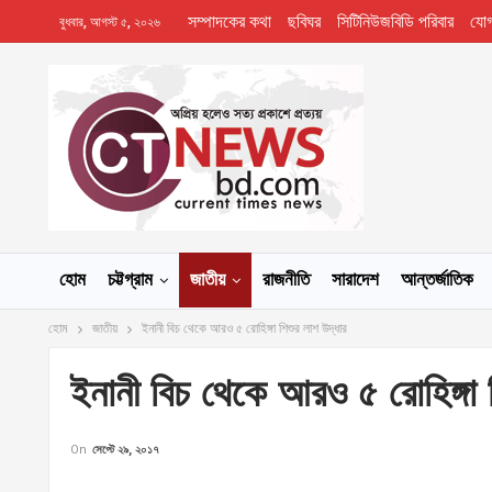
সম্পাদকের কথা
ছবিঘর
সিটিনিউজবিডি পরিবার
যো
বুধবার, আগস্ট ৫, ২০২৬
হোম
চট্টগ্রাম
জাতীয়
রাজনীতি
সারাদেশ
আন্তর্জাতিক
হোম
জাতীয়
ইনানী বিচ থেকে আরও ৫ রোহিঙ্গা শিশুর লাশ উদ্ধার
ইনানী বিচ থেকে আরও ৫ রোহিঙ্গা 
On
সেপ্টে ২৯, ২০১৭