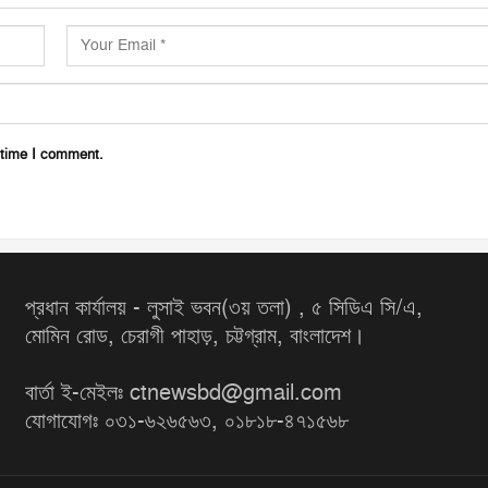
 time I comment.
প্রধান কার্যালয় - লুসাই ভবন(৩য় তলা) , ৫ সিডিএ সি/এ,
মোমিন রোড, চেরাগী পাহাড়, চট্টগ্রাম, বাংলাদেশ।
বার্তা ই-মেইলঃ ctnewsbd@gmail.com
যোগাযোগঃ ০৩১-৬২৬৫৬৩, ০১৮১৮-৪৭১৫৬৮