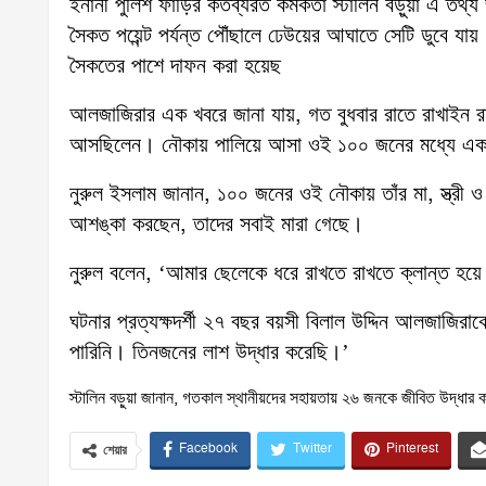
ইনানী পুলিশ ফাঁড়ির কর্তব্যরত কর্মকর্তা স্টালিন বড়ুয়া এ ত
সৈকত পয়েন্ট পর্যন্ত পৌঁছালে ঢেউয়ের আঘাতে সেটি ডুবে য
সৈকতের পাশে দাফন করা হয়েছ
আলজাজিরার এক খবরে জানা যায়, গত বুধবার রাতে রাখাইন র
আসছিলেন। নৌকায় পালিয়ে আসা ওই ১০০ জনের মধ্যে একজন
নুরুল ইসলাম জানান, ১০০ জনের ওই নৌকায় তাঁর মা, স্ত্রী 
আশঙ্কা করছেন, তাদের সবাই মারা গেছে।
নুরুল বলেন, ‘আমার ছেলেকে ধরে রাখতে রাখতে ক্লান্ত হয়ে 
ঘটনার প্রত্যক্ষদর্শী ২৭ বছর বয়সী বিলাল উদ্দিন আলজাজির
পারিনি। তিনজনের লাশ উদ্ধার করেছি।’
স্টালিন বড়ুয়া জানান, গতকাল স্থানীয়দের সহায়তায় ২৬ জনকে জীবিত উদ্ধা
Facebook
Twitter
Pinterest
শেয়ার