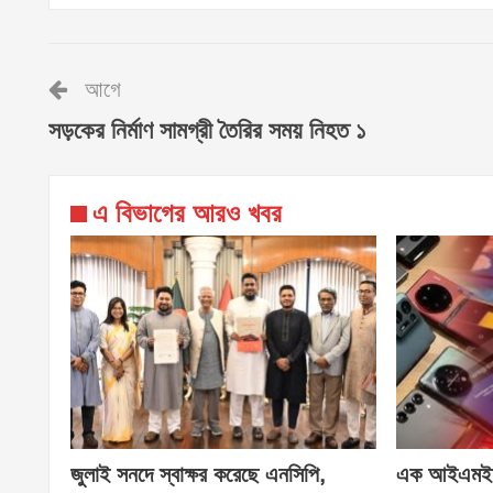
আগে
সড়কের নির্মাণ সামগ্রী তৈরির সময় নিহত ১
এ বিভাগের আরও খবর
জুলাই সনদে স্বাক্ষর করেছে এনসিপি,
এক আইএমইআ