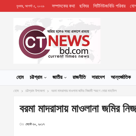
সম্পাদকের কথা
ছবিঘর
সিটিনিউজবিডি পরিবার
যো
বুধবার, আগস্ট ৫, ২০২৬
হোম
চট্টগ্রাম
জাতীয়
রাজনীতি
সারাদেশ
আন্তর্জাতিক
হোম
চট্টগ্রাম উপজেলা
বরমা মাদরাসায় মাওলানা জমির নিজামী স্মরণে দোয়া মাহফিল
বরমা মাদরাসায় মাওলানা জমির নিজ
On
সেপ্টে ৩০, ২০১৭