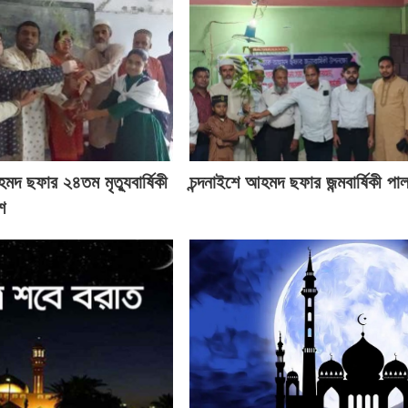
মদ ছফার ২৪তম মৃত্যুবার্ষিকী
চন্দনাইশে আহমদ ছফার জন্মবার্ষিকী পা
ে