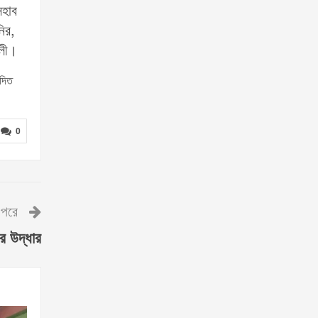
সহাব
নির,
আলী।
েদিত
0
পরে
র উদ্ধার