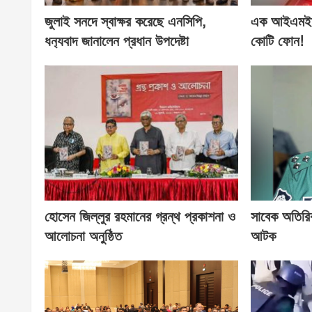
জুলাই সনদে স্বাক্ষর করেছে এনসিপি,
এক আইএমইআ
ধন‍্যবাদ জানালেন প্রধান উপদেষ্টা
কোটি ফোন!
হোসেন জিল্লুর রহমানের গ্রন্থ প্রকাশনা ও
সাবেক অতিরি
আলোচনা অনুষ্ঠিত
আটক