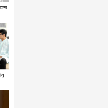
ালেদা
ালু