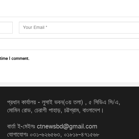
 time I comment.
প্রধান কার্যালয় - লুসাই ভবন(৩য় তলা) , ৫ সিডিএ সি/এ,
মোমিন রোড, চেরাগী পাহাড়, চট্টগ্রাম, বাংলাদেশ।
বার্তা ই-মেইলঃ ctnewsbd@gmail.com
যোগাযোগঃ ০৩১-৬২৬৫৬৩, ০১৮১৮-৪৭১৫৬৮