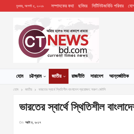
সম্পাদকের কথা
ছবিঘর
সিটিনিউজবিডি পরিবার
যো
বুধবার, আগস্ট ৫, ২০২৬
হোম
চট্টগ্রাম
জাতীয়
রাজনীতি
সারাদেশ
আন্তর্জাতিক
হোম
জাতীয়
ভারতের স্বার্থে স্থিতিশীল বাংলাদেশ প্রয়োজন: অরুণ জেটলি
ভারতের স্বার্থে স্থিতিশীল বাংল
On
অক্টো ৪, ২০১৭