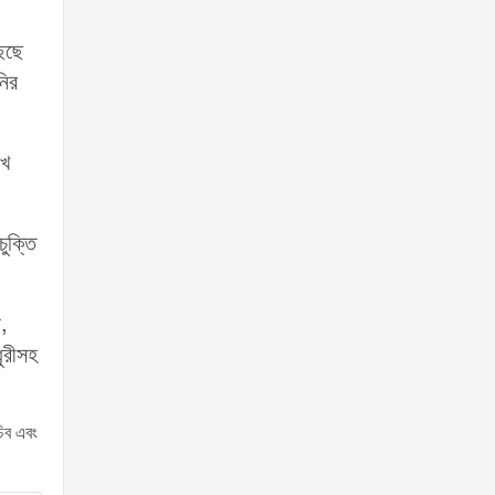
েছে
নির
খে
ুক্তি
ন,
ুরীসহ
চিব এবং