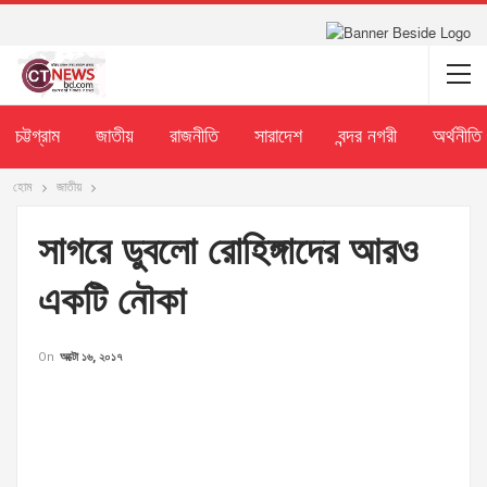
চট্টগ্রাম
জাতীয়
রাজনীতি
সারাদেশ
বন্দর নগরী
অর্থনীতি
হোম
জাতীয়
সাগরে ডুবলো রোহিঙ্গাদের আরও
একটি নৌকা
On
অক্টো ১৬, ২০১৭