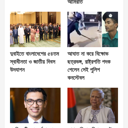
আমিরাত
দুবাইতে বাংলাদেশের ৫৪তম
আঘাত না করে বিক্ষোভ
স্বাধীনতা ও জাতীয় দিবস
ছত্রভঙ্গ, রাষ্ট্রপতি পদক
উদযাপন
পেলেন সেই পুলিশ
কনস্টেবল