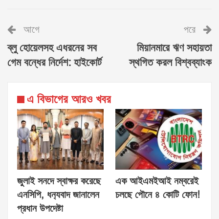
আগে
পরে
ব্লু হোয়েলসহ এধরনের সব
মিয়ানমারে ঋণ সহায়তা
গেম বন্ধের নির্দেশ: হাইকোর্ট
স্থগিত করল বিশ্বব্যাংক
এ বিভাগের আরও খবর
জুলাই সনদে স্বাক্ষর করেছে
এক আইএমইআই নম্বরেই
এনসিপি, ধন‍্যবাদ জানালেন
চলছে পৌনে ৪ কোটি ফোন!
প্রধান উপদেষ্টা