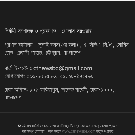
নির্বাহী সম্পাদক ও প্রকাশক - গোলাম সরওয়ার
প্রধান কার্যালয় - লুসাই ভবন(৩য় তলা) , ৫ সিডিএ সি/এ, মোমিন
রোড, চেরাগী পাহাড়, চট্টগ্রাম, বাংলাদেশ।
বার্তা ই-মেইলঃ ctnewsbd@gmail.com
যোগাযোগঃ ০৩১-৬২৬৫৬৩, ০১৮১৮-৪৭১৫৬৮
ঢাকা অফিসঃ ১০৫ ফকিরাপুল, মালেক মার্কেট, ঢাকা-১০০০,
বাংলাদেশ।
© এই ওয়েবসাইটের কোনো লেখা বা ছবি অনুমতি ছাড়া নকল করা বা অন্য কোথাও প্রকাশ
করা সম্পূর্ণ বেআইনি। সকল স্বত্ব
www.ctnewsbd.com
কর্তৃক সংরক্ষিত