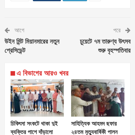
আগে
পরে
উইন মিন্ট মিয়ানমারের নতুন
চুয়েটে ৭ম তারুণ্য উৎসব
প্রেসিডেন্ট
শুরু বৃহস্পতিবার
এ বিভাগের আরও খবর
চিকিৎসা সংকটে থাকা দুই
সাহিত্যিক আহমদ ছফার
ব্যক্তির পাশে দাঁড়ালো
২৪তম মৃত্যুবার্ষিকী পালন