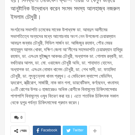
হয়। দিনব্যাপী মেডিকেল ক্যাম্প পায়রা ও বেলুন উড়িয়ে
আনুষ্টানিক উদ্বোধন করেন সংসদ সদস্য আলহাজ্ব নজরুল
ইসলাম চৌধুরী।
সংগঠনের সভাপতি চমেকের সাবেক উপাধ্যক্ষ ডা. আবদুল আলীমের
সভাপতিত্বে অন্যদের মধ্যে আলোচনায় অংশ নেন উপজেলা চেয়ারম্যান
আবদুল জব্বার চৌধুরী, সিভিল সার্জন ডা. আজিজুর রহমান, পৌর মেয়র
মাহাবুবুল আলম খোকা, দক্ষিণ জেলা আ’লীগের সহসভাপতি চেয়ারম্যান হাবিবুর
রহমান, ডা. এসএম মুইজ্জুল আকবর চৌধুরী, অধ্যাপক ডা. গোলাম রব্বানী, ডা.
বখতিয়ার আলম, ডা. মো. ওয়াজেদ চৌধুরী অভি, ডা. শাহাদাত হোসেন,
অধ্যাপক ডা. এসএম নোমান খালেদ চৌধুরী, ডা. শেখ সাদী, ডা. ফাহমিদা
চৌধুরী, ডা. লুৎফুন্নেসা খানম প্রমুখ। এ মেডিকেল ক্যাম্পে মেডিসিন,
হৃদরোগ, স্ত্রীরোগ, সার্জারী, নাক কান গলা, ডায়বেটিকস, কর্ণছেদন, খৎনাসহ
২০টি রোগের উপর ৩ হাজারেরও অধিক রোগীকে বিনামূল্যে চিকিৎসাসেবার
পাশাপাশি বিনামূল্যে ওষুধ বিতরণ করা হয়। এতে শতাধিক চিকিৎসক সকাল
থেকে দুপুর পর্যন্ত চিকিৎসাসেবা প্রদান করেন।
0
Facebook
Twitter
শেয়ার