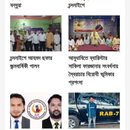
বন্ধুরা
চন্দনাইশে
চন্দনাইশে আহমদ ছফার
আবুধাবিতে ব্যারিস্টার
জন্মবার্ষিকী পালন
সাকিলা ফারজানার সংবর্ধনায়
স্বৈরাচার বিরোধী ভূমিকার
প্রশংসা