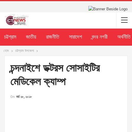
চট্টগ্রাম
জাতীয়
রাজনীতি
সারাদেশ
বন্দর নগরী
অর্থনীতি
হোম
চট্টগ্রাম উপজেলা
চন্দনাইশে ডক্টরস সোসাইটির
মেডিকেল ক্যাম্প
On
মার্চ ২৮, ২০১৮