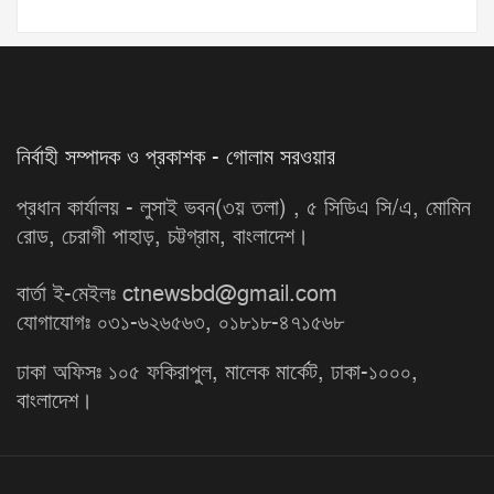
নির্বাহী সম্পাদক ও প্রকাশক - গোলাম সরওয়ার
প্রধান কার্যালয় - লুসাই ভবন(৩য় তলা) , ৫ সিডিএ সি/এ, মোমিন
রোড, চেরাগী পাহাড়, চট্টগ্রাম, বাংলাদেশ।
বার্তা ই-মেইলঃ ctnewsbd@gmail.com
যোগাযোগঃ ০৩১-৬২৬৫৬৩, ০১৮১৮-৪৭১৫৬৮
ঢাকা অফিসঃ ১০৫ ফকিরাপুল, মালেক মার্কেট, ঢাকা-১০০০,
বাংলাদেশ।