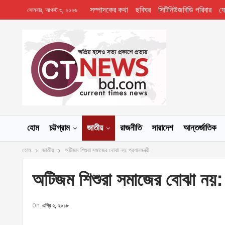
সম্পাদকের কথা
ছবিঘর
সিটিনিউজবিডি পরিবার
য
সোমবার, আগস্ট ৩, ২০২৬
হোম
চট্টগ্রাম
জাতীয়
রাজনীতি
সারাদেশ
আন্তর্জাতিক
হোম
জাতীয়
অটিজম শিশুরা সমাজের বোঝা নয়: প্রধানমন্ত্রী
অটিজম শিশুরা সমাজের বোঝা নয়: প্
On
এপ্রি ২, ২০১৮