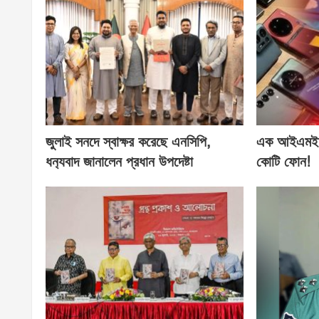
জুলাই সনদে স্বাক্ষর করেছে এনসিপি,
এক আইএমইআ
ধন‍্যবাদ জানালেন প্রধান উপদেষ্টা
কোটি ফোন!