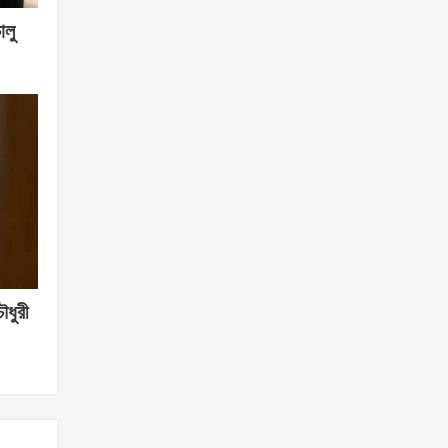
ালু
ৌধুরী