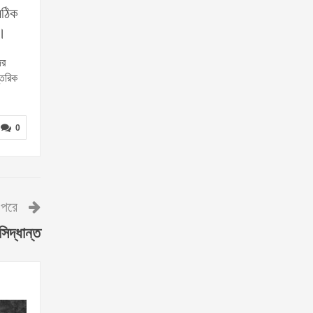
সঠিক
ে।
ের
্তরিক
0
পরে
সিদ্ধান্ত