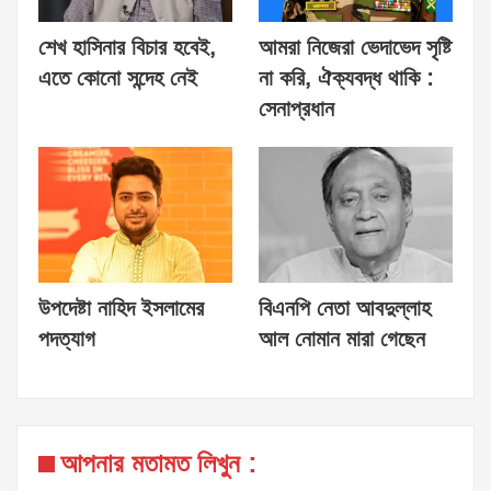
শেখ হাসিনার বিচার হবেই,
আমরা নিজেরা ভেদাভেদ সৃষ্টি
এতে কোনো সন্দেহ নেই
না করি, ঐক্যবদ্ধ থাকি :
সেনাপ্রধান
উপদেষ্টা নাহিদ ইসলামের
বিএনপি নেতা আবদুল্লাহ
পদত্যাগ
আল নোমান মারা গেছেন
আপনার মতামত লিখুন :