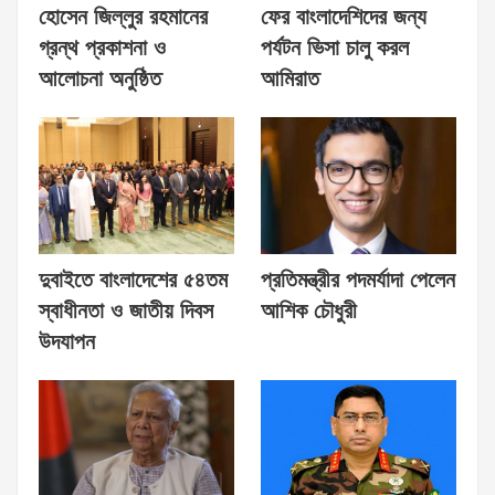
হোসেন জিল্লুর রহমানের
ফের বাংলাদেশিদের জন্য
গ্রন্থ প্রকাশনা ও
পর্যটন ভিসা চালু করল
আলোচনা অনুষ্ঠিত
আমিরাত
দুবাইতে বাংলাদেশের ৫৪তম
প্রতিমন্ত্রীর পদমর্যাদা পেলেন
স্বাধীনতা ও জাতীয় দিবস
আশিক চৌধুরী
উদযাপন