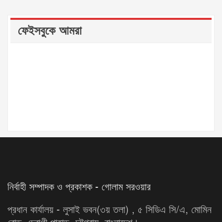
ফেইসবুকে আমরা
নির্বাহী সম্পাদক ও প্রকাশক - গোলাম সরওয়ার
প্রধান কার্যালয় - লুসাই ভবন(৩য় তলা) , ৫ সিডিএ সি/এ, মোমিন