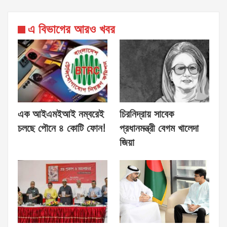
এ বিভাগের আরও খবর
এক আইএমইআই নম্বরেই
চিরনিদ্রায় সাবেক
চলছে পৌনে ৪ কোটি ফোন!
প্রধানমন্ত্রী বেগম খালেদা
জিয়া