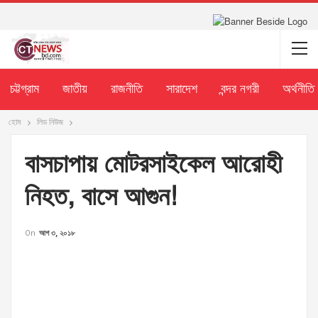
চট্টগ্রাম
জাতীয়
রাজনীতি
সারাদেশ
বন্দর নগরী
অর্থনীতি
হোম
লিড নিউজ
বাসচাপায় মোটরসাইকেল আরোহী
নিহত, বাসে আগুন!
On
আগ ৩, ২০১৮