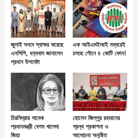
জুলাই সনদে স্বাক্ষর করেছে
এক আইএমইআই নম্বরেই
এনসিপি, ধন‍্যবাদ জানালেন
চলছে পৌনে ৪ কোটি ফোন!
প্রধান উপদেষ্টা
চিরনিদ্রায় সাবেক
হোসেন জিল্লুর রহমানের
প্রধানমন্ত্রী বেগম খালেদা
গ্রন্থ প্রকাশনা ও
জিয়া
আলোচনা অনুষ্ঠিত