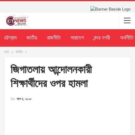
চট্টগ্রাম
জাতীয়
রাজনীতি
সারাদেশ
বন্দর নগরী
অর্থনীতি
হোম
জাতীয়
জিগাতলায় আন্দোলনকারী
শিক্ষার্থীদের ওপর হামলা
On
আগ ৪, ২০১৮