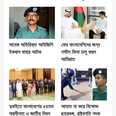
সাবেক অতিরিক্ত আইজিপি
ফের বাংলাদেশিদের জন্য
ইকবাল বাহার আটক
পর্যটন ভিসা চালু করল
আমিরাত
দুবাইতে বাংলাদেশের ৫৪তম
আঘাত না করে বিক্ষোভ
স্বাধীনতা ও জাতীয় দিবস
ছত্রভঙ্গ, রাষ্ট্রপতি পদক