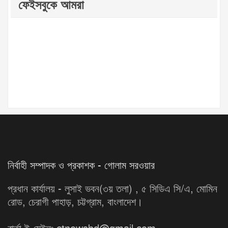
ফেইসবুকে আমরা
নির্বাহী সম্পাদক ও প্রকাশক - গোলাম সরওয়ার
প্রধান কার্যালয় - লুসাই ভবন(৩য় তলা) , ৫ সিডিএ সি/এ, মোমিন
রোড, চেরাগী পাহাড়, চট্টগ্রাম, বাংলাদেশ।