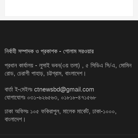
নির্বাহী সম্পাদক ও প্রকাশক - গোলাম সরওয়ার
প্রধান কার্যালয় - লুসাই ভবন(৩য় তলা) , ৫ সিডিএ সি/এ, মোমিন
রোড, চেরাগী পাহাড়, চট্টগ্রাম, বাংলাদেশ।
বার্তা ই-মেইলঃ ctnewsbd@gmail.com
যোগাযোগঃ ০৩১-৬২৬৫৬৩, ০১৮১৮-৪৭১৫৬৮
ঢাকা অফিসঃ ১০৫ ফকিরাপুল, মালেক মার্কেট, ঢাকা-১০০০,
বাংলাদেশ।