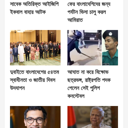
সাবেক অতিরিক্ত আইজিপি
ফের বাংলাদেশিদের জন্য
ইকবাল বাহার আটক
পর্যটন ভিসা চালু করল
আমিরাত
দুবাইতে বাংলাদেশের ৫৪তম
আঘাত না করে বিক্ষোভ
স্বাধীনতা ও জাতীয় দিবস
ছত্রভঙ্গ, রাষ্ট্রপতি পদক
উদযাপন
পেলেন সেই পুলিশ
কনস্টেবল