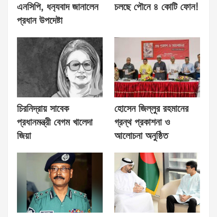
এনসিপি, ধন‍্যবাদ জানালেন
চলছে পৌনে ৪ কোটি ফোন!
প্রধান উপদেষ্টা
চিরনিদ্রায় সাবেক
হোসেন জিল্লুর রহমানের
প্রধানমন্ত্রী বেগম খালেদা
গ্রন্থ প্রকাশনা ও
জিয়া
আলোচনা অনুষ্ঠিত