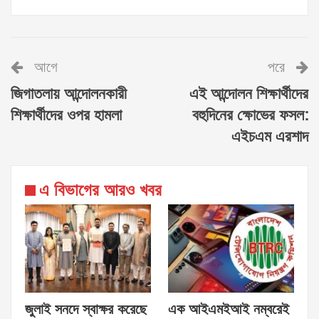
আগে
পরে
জিগাতলায় আন্দোলনকারী
এই আন্দোলন শিক্ষার্থীদের
শিক্ষার্থীদের ওপর হামলা
বহুদিনের ক্ষোভের ফসল:
এইচএম এরশাদ
এ বিভাগের আরও খবর
জুলাই সনদে স্বাক্ষর করেছে
এক আইএমইআই নম্বরেই