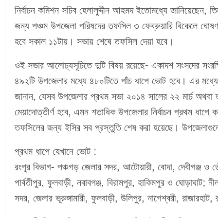
নির্বাচন কমিশন সচিব হেলালুদ্দীন আহমদ ইতোমধ্যে জানিয়েছেন, তি
জন্য পঞ্চম উপজেলা পরিষদের তফসিল ৩ ফেব্রুয়ারি বিকেলে ঘোষণা
হবে সকাল ১১টায়। সভায় শেষে তফসিল দেয়া হবে।
ওই সভার আলোচ্যসূচিতে দুটি বিষয় রয়েছে- একাদশ সংসদের সংরক
৪৯২টি উপজেলার মধ্যে ৪৮০টিতে পাঁচ ধাপে ভোট হবে। এর মধ্যে ম
জানান, যেসব উপজেলার প্রথম সভা ২০১৪ সালের ২২ মার্চ অথবা ত
মেয়াদোত্তীর্ণ হবে, এমন শতাধিক উপজেলার নির্বাচন প্রথম ধাপে 
তফসিলের জন্য ইসির সব প্রস্তুতি শেষ করা হয়েছে। উপজেলাগুল
প্রথম ধাপে যেখানে ভোট :
রংপুর বিভাগ- পঞ্চগড় জেলার সদর, আটোয়ারী, বোদা, দেবীগঞ্জ ও তেঁত
পার্বতীপুর, ফুলবাড়ী, নবাবগঞ্জ, বিরামপুর, হাকিমপুর ও ঘোড়াঘাট;
সদর, জেলার ভূরুঙ্গামারী, ফুলবাড়ী, উলিপুর, নাগেশ্বরী, রাজারহাট,