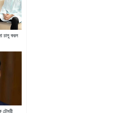
সা চালু করল
ক চৌধুরী