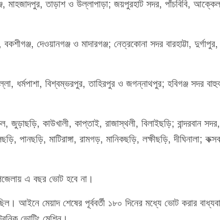
ঞ্জ, মাহজাদপুর, তাড়াশ ও উল্লাপাড়া; জয়পুরহাট সদর, পাঁচবিবি, আক্কে
শীগঞ্জ, দেওয়ানগঞ্জ ও মাদারগঞ্জ; নেত্রকোনা সদর বারহাট্টা, দুর্গাপুর, 
লা, ধর্মপাশা, বিশ্বম্ভরপুর, তাহিরপুর ও জগন্নাথপুর; হবিগঞ্জ সদর বাহু
বরকল, জুড়াছড়ি, কাউখালী, কাপ্তাই, রাজাস্থলী, বিলাইছড়ি; বান্দরবান সদর
ড়ি, পানছড়ি, মাটিরাঙ্গা, রামগড়, মানিকছড়ি, লক্ষীছড়ি, দীঘিনালা; কক্স
 উপজেলায় এ বছর ভোট হবে না।
েছিল। আইনে মেয়াদ শেষের পূর্ববর্তী ১৮০ দিনের মধ্যে ভোট করার বাধ্য
্রনিক ভোটিং মেশিন।