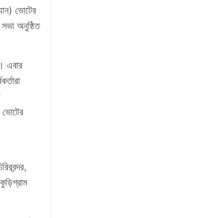
্যান) ভোটের
সভা অনুষ্ঠিত
া। এবার
র্তারা
র
দ ভোটের
রিরবন্দর,
কুড়িগ্রাম