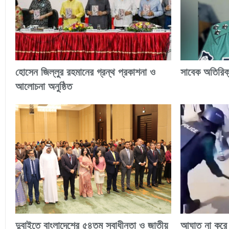
হোসেন জিল্লুর রহমানের গ্রন্থ প্রকাশনা ও
সাবেক অতিরি
আলোচনা অনুষ্ঠিত
দুবাইতে বাংলাদেশের ৫৪তম স্বাধীনতা ও জাতীয়
আঘাত না করে ব