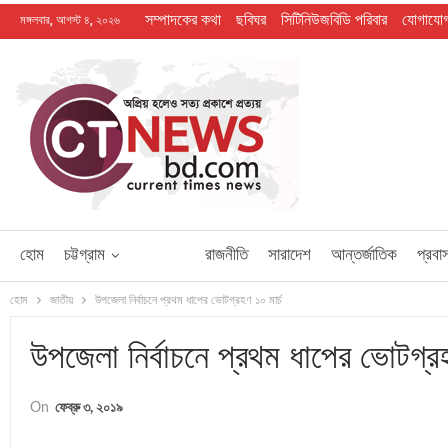
সম্পাদকের কথা
ছবিঘর
সিটিনিউজবিডি পরিবার
যোগাযো
মঙ্গলবার, আগস্ট ৪, ২০২৬
হোম
চট্টগ্রাম
জাতীয়
রাজনীতি
সারাদেশ
আন্তর্জাতিক
প্রবা
হোম
জাতীয়
উপজেলা নির্বাচনে প্রথম ধাপের ভোটগ্রহণ ১০ মার্চ
উপজেলা নির্বাচনে প্রথম ধাপের ভোটগ্রহ
On
ফেব্রু ৩, ২০১৯