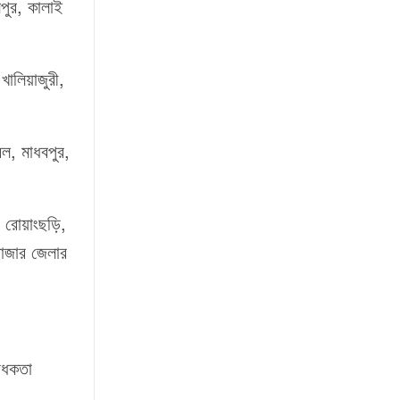
লপুর, কালাই
খালিয়াজুরী,
বল, মাধবপুর,
, রোয়াংছড়ি,
বাজার জেলার
বাধকতা