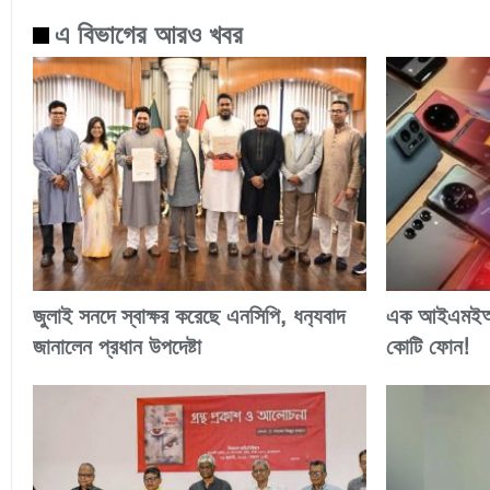
এ বিভাগের আরও খবর
জুলাই সনদে স্বাক্ষর করেছে এনসিপি, ধন‍্যবাদ
এক আইএমইআই
জানালেন প্রধান উপদেষ্টা
কোটি ফোন!