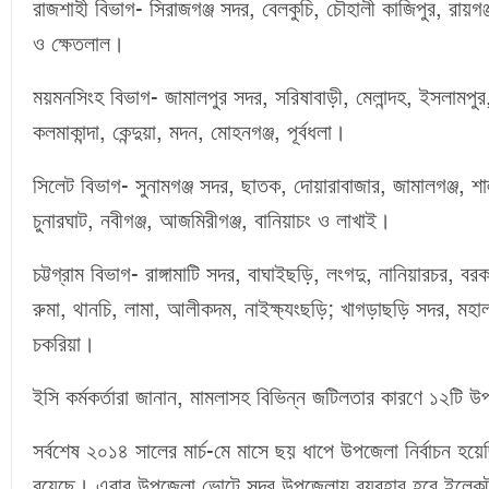
রাজশাহী বিভাগ- সিরাজগঞ্জ সদর, বেলকুচি, চৌহালী কাজিপুর, রায়গ
ও ক্ষেতলাল।
ময়মনসিংহ বিভাগ- জামালপুর সদর, সরিষাবাড়ী, মেলান্দহ, ইসলামপুর, বক
কলমাকান্দা, কেন্দুয়া, মদন, মোহনগঞ্জ, পূর্বধলা।
সিলেট বিভাগ- সুনামগঞ্জ সদর, ছাতক, দোয়ারাবাজার, জামালগঞ্জ, শাল্
চুনারঘাট, নবীগঞ্জ, আজমিরীগঞ্জ, বানিয়াচং ও লাখাই।
চট্টগ্রাম বিভাগ- রাঙ্গামাটি সদর, বাঘাইছড়ি, লংগদু, নানিয়ারচর, 
রুমা, থানচি, লামা, আলীকদম, নাইক্ষ্যংছড়ি; খাগড়াছড়ি সদর, মহালছ
চকরিয়া।
ইসি কর্মকর্তারা জানান, মামলাসহ বিভিন্ন জটিলতার কারণে ১২টি
সর্বশেষ ২০১৪ সালের মার্চ-মে মাসে ছয় ধাপে উপজেলা নির্বাচন হয়
রয়েছে। এবার উপজেলা ভোটে সদর উপজেলায় ব্যবহার হবে ইলেকট