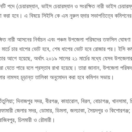
নটি পদে (চেয়ারম্যান, ভাইস চেয়ারম্যান ও সংরক্ষিত নারী ভাইস চেয়ারম
 করা হবে। এ বিষয়ে সিইসি কে এম নুরুল হুদার সভাপতিত্বে কমিশনের 
্ষিত নারী আসনের নির্বাচন এবং পঞ্চম উপজেলা পরিষদের তফসিল ঘোষণ
ার্চে চার ধাপের ভোট হবে, শেষ ধাপের ভোট হবে রোজার পর। ইসি কর্মক
ার আগে হয়েছে, অর্থাৎ ২০১৯ সালের ২১ মার্চের মধ্যে যেসব উপজেলা
করা যেতে পারে বলে প্রস্তাব রাখা হয়েছে। তারা জানান, উপজেলা পরিষ
োর নামসহ চূড়ান্ত তালিকা অনুমোদন করা হবে কমিশন সভায়।
ুলিয়া; দিনাজপুর সদর, বীরগঞ্জ, কাহারোল, বিরল, বোচাগঞ্জ, খানসামা, চি
 নীলফামারী জেলার সদর, ডোমার, ডিমলা, জলঢাকা, সৈয়দপুর ও কিশোরগঞ্জ; 
 রাজিবপুর, চিলমারী ও রৌমারী।