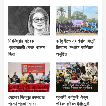
চিরনিদ্রায় সাবেক
কর্ণফুলীতে ন্যাশনাল সিমেন্ট
প্রধানমন্ত্রী বেগম খালেদা
মিলসের স্পোর্টস কার্নিভাল
জিয়া
অনুষ্ঠিত
হোসেন জিল্লুর রহমানের
প্রবাসী কর্ণফুলী ঐক্য
গ্রন্থ প্রকাশনা ও
পরিষদ ফুটবল টুর্নামেন্টে