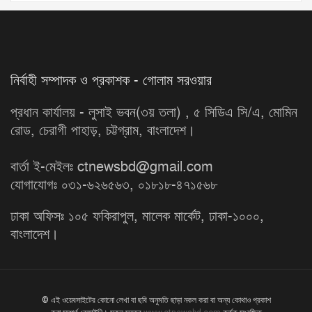
নির্বাহী সম্পাদক ও প্রকাশক - গোলাম সরওয়ার
প্রধান কার্যালয় - লুসাই ভবন(৩য় তলা) , ৫ সিডিএ সি/এ, মোমিন
রোড, চেরাগী পাহাড়, চট্টগ্রাম, বাংলাদেশ।
বার্তা ই-মেইলঃ ctnewsbd@gmail.com
যোগাযোগঃ ০৩১-৬২৬৫৬৩, ০১৮১৮-৪৭১৫৬৮
ঢাকা অফিসঃ ১০৫ ফকিরাপুল, মালেক মার্কেট, ঢাকা-১০০০,
বাংলাদেশ।
© এই ওয়েবসাইটের কোনো লেখা বা ছবি অনুমতি ছাড়া নকল করা বা অন্য কোথাও প্রকাশ