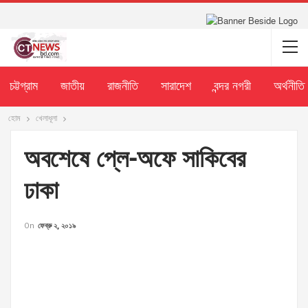
চট্টগ্রাম
জাতীয়
রাজনীতি
সারাদেশ
বন্দর নগরী
অর্থনীতি
হোম
খেলাধূলা
অবশেষে প্লে-অফে সাকিবের
ঢাকা
On
ফেব্রু ২, ২০১৯