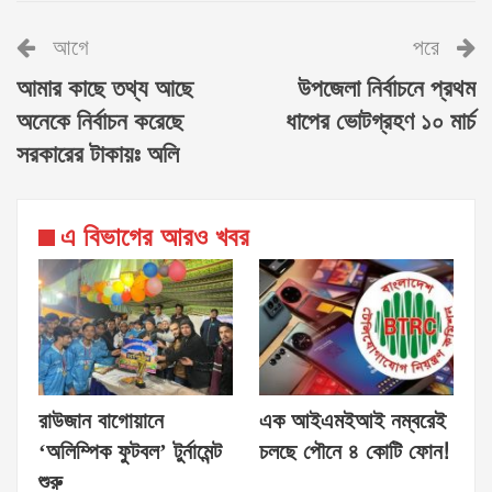
আগে
পরে
আমার কাছে তথ্য আছে
উপজেলা নির্বাচনে প্রথম
অনেকে নির্বাচন করেছে
ধাপের ভোটগ্রহণ ১০ মার্চ
সরকারের টাকায়ঃ অলি
এ বিভাগের আরও খবর
রাউজান বাগোয়ানে
এক আইএমইআই নম্বরেই
‘অলিম্পিক ফুটবল’ টুর্নামেন্ট
চলছে পৌনে ৪ কোটি ফোন!
শুরু