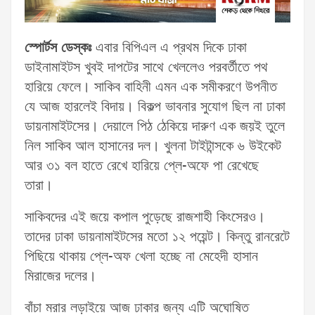
স্পোর্টস ডেস্কঃ
এবার বিপিএল এ প্রথম দিকে ঢাকা
ডাইনামাইটস খুবই দাপটের সাথে খেললেও পরবর্তীতে পথ
হারিয়ে ফেলে। সাকিব বাহিনী এমন এক সমীকরণে উপনীত
যে আজ হারলেই বিদায়। বিকল্প ভাবনার সুযোগ ছিল না ঢাকা
ডায়নামাইটসের। দেয়ালে পিঠ ঠেকিয়ে দারুণ এক জয়ই তুলে
নিল সাকিব আল হাসানের দল। খুলনা টাইটান্সকে ৬ উইকেট
আর ৩১ বল হাতে রেখে হারিয়ে প্লে-অফে পা রেখেছে
তারা।
সাকিবদের এই জয়ে কপাল পুড়েছে রাজশাহী কিংসেরও।
তাদের ঢাকা ডায়নামাইটসের মতো ১২ পয়েন্ট। কিন্তু রানরেটে
পিছিয়ে থাকায় প্লে-অফ খেলা হচ্ছে না মেহেদী হাসান
মিরাজের দলের।
বাঁচা মরার লড়াইয়ে আজ ঢাকার জন্য এটি অঘোষিত