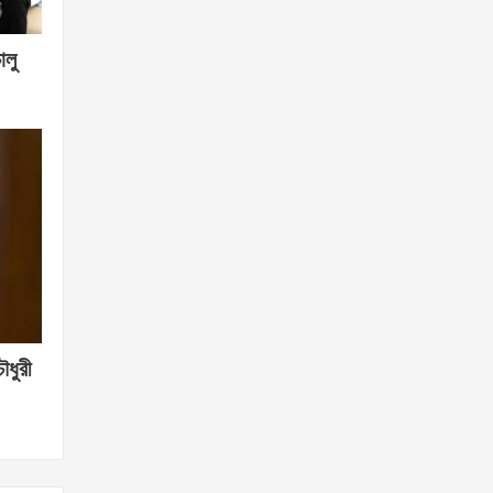
ালু
ৌধুরী