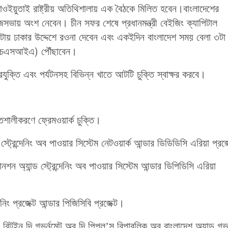
দিয়াওইয়ুতাই রাষ্ট্রীয় অতিথিশালায় এক বৈঠকে মিলিত হবেন।বাংলাদেশের
োজসভায় অংশ নেবেন। চীন সফর শেষে প্রধানমন্ত্রী বেইজিং ক্যাপিটাল
১১টায় ঢাকার উদ্দেশে রওনা দেবেন এবং একইদিন বাংলাদেশ সময় বেলা ৩ট
 (এইচএসআইএ) পৌঁছাবেন।
যুক্তি এবং পর্যটনসহ বিভিন্ন খাতে আটটি চুক্তি স্বাক্ষর করবে।
িশালীকরণে ফ্রেমওয়ার্ক চুক্তি।
স্ট্রেন্দেনিং অব পাওয়ার সিস্টেম নেটওয়ার্ক আন্ডার ডিডিডিসি এরিয়া প্রজ
ানশন অ্যান্ড স্ট্রেন্দেনিং অব পাওয়ার সিস্টেম আন্ডার ডিপিডিসি এরিয়া
েনিং প্রজেক্ট আন্ডার পিজিসিবি প্রজেক্ট।
টুইন দি গভর্নমেন্ট অব দি পিপল’স রিপাবলিক অব বাংলাদেশ অ্যান্ড গভর্ন