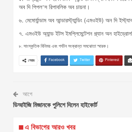
অব দি পিপল’স রিপাবলিক অব চায়না।
৬. মেমোর্যান্ডাম অব আন্ডারস্ট্যান্ডিং (এমওইউ) অন দি ইস্ট্য
৭. এমওইউ অ্যান্ড ইটস ইমপ্লিমেন্টেশন প্ল্যান অন হাইড্র
৮. সাংস্কৃতিক বিনিময় এবং পর্যটন সংক্রান্ত সমঝোতা স্মারক।
Facebook
Twitter
Pinterest
শেয়ার
আগে
ডিআইজি মিজানকে পুলিশে দিলেন হাইকোর্ট
এ বিভাগের আরও খবর