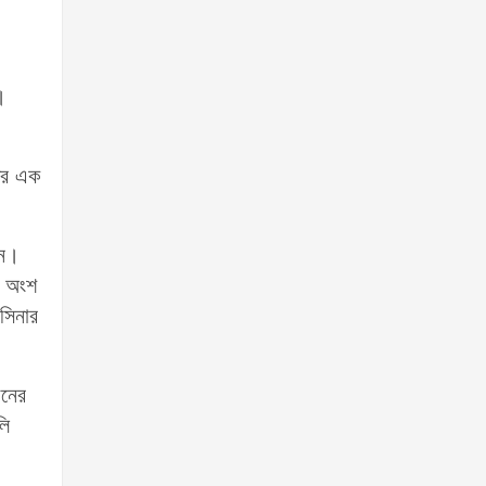
।
ের এক
েন।
নে অংশ
সিনার
ীনের
লি