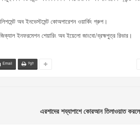
াবলিশমেন্ট অব ইনভেস্টমেন্ট কোঅপারেশন ওয়ার্কিং গ্রুপ।
োলজিক্যাল ইনফরমেশন শেয়ারিং অব ইয়েলো জাংবো/ব্রহ্মপুত্র রিভার।
Email
প্রিন্ট
এরশাদের শয্যাপাশে কোরআন তিলাওয়াত করল