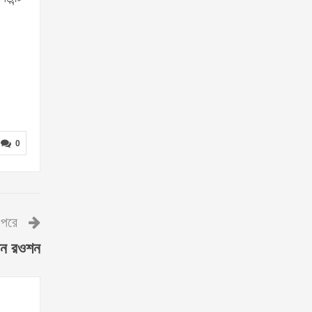
0
পরে
েন রওশন