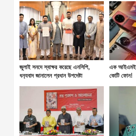
জুলাই সনদে স্বাক্ষর করেছে এনসিপি,
এক আইএমইআ
ধন‍্যবাদ জানালেন প্রধান উপদেষ্টা
কোটি ফোন!