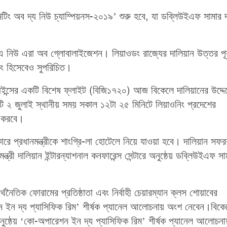
িটিং অব দ্য নিউ চ্যাম্পিয়নস-২০১৯’ শুরু হবে, যা ডব্লিউইএফ সামার
 এ নিউ এরা অব গ্লোবালাইজেশন। লিয়াওডং রাজ্যের দালিয়ান উত্তর পূর্
কং হিসেবেও সুপরিচিত।
রলাইন্সের একটি বিশেষ ফ্লাইট (বিজি১৭২০) আজ বিকেলে দালিয়ানের উদ্দে
টি ২ জুলাই স্থানীয় সময় সকাল ১২টা ২৫ মিনিটে লিয়াওনিং প্রদেশের
ণ করবে।
কারে প্রধানমন্ত্রীকে শাংগ্রি-লা হোটেলে নিয়ে যাওয়া হবে। দালিয়ান সফ
ী দালিয়ান ইন্টারন্যাশনাল কনফারেন্স সেন্টারে অনুষ্ঠেয় ডব্লিউইএফ সা
অর্থনৈতিক ফোরামের প্রতিষ্ঠাতা এবং নির্বাহী চেয়ারম্যান ক্লস শোয়াবের
েশন ইন দ্য প্যাসিফিক রিম’ শীর্ষক প্যানেল আলোচনায় অংশ নেবেন।বিকে
 অনুষ্ঠেয় ‘কো-অপারেশন ইন দ্য প্যাসিফিক রিম’ শীর্ষক প্যানেল আলোচনা