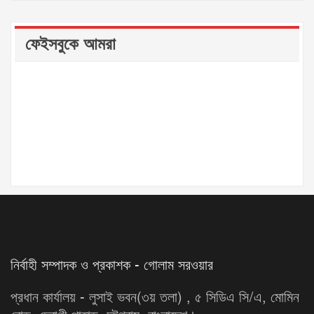
ফেইসবুকে আমরা
নির্বাহী সম্পাদক ও প্রকাশক - গোলাম সরওয়ার
প্রধান কার্যালয় - লুসাই ভবন(৩য় তলা) , ৫ সিডিএ সি/এ, মোমিন