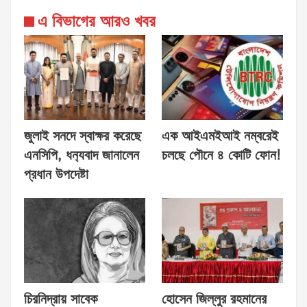
এ বিভাগের আরও খবর
জুলাই সনদে স্বাক্ষর করেছে
এক আইএমইআই নম্বরেই
এনসিপি, ধন‍্যবাদ জানালেন
চলছে পৌনে ৪ কোটি ফোন!
প্রধান উপদেষ্টা
চিরনিদ্রায় সাবেক
হোসেন জিল্লুর রহমানের