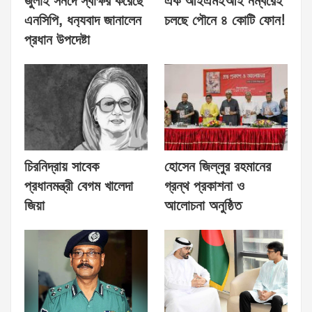
জুলাই সনদে স্বাক্ষর করেছে
এক আইএমইআই নম্বরেই
এনসিপি, ধন‍্যবাদ জানালেন
চলছে পৌনে ৪ কোটি ফোন!
প্রধান উপদেষ্টা
চিরনিদ্রায় সাবেক
হোসেন জিল্লুর রহমানের
প্রধানমন্ত্রী বেগম খালেদা
গ্রন্থ প্রকাশনা ও
জিয়া
আলোচনা অনুষ্ঠিত