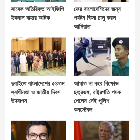
সাবেক অতিরিক্ত আইজিপি
ফের বাংলাদেশিদের জন্য
ইকবাল বাহার আটক
পর্যটন ভিসা চালু করল
আমিরাত
দুবাইতে বাংলাদেশের ৫৪তম
আঘাত না করে বিক্ষোভ
স্বাধীনতা ও জাতীয় দিবস
ছত্রভঙ্গ, রাষ্ট্রপতি পদক
উদযাপন
পেলেন সেই পুলিশ
কনস্টেবল