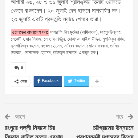
আগামী ২৬, ২৮ ও ৩১ জুলাই শ্রীলঙ্কায় তিনটি ওয়ানডে
খেলবে বাংলাদেশ। ২০ জুলাই দেশ ছাড়বে মাশরাফির দল।
২৩ জুলাই একটি প্রস্তুতি ম্যাচে খেলবে তারা।
ওয়ানডের বাংলাদেশ দলঃ
মাশরাফি বিন মুর্তজা (অধিনায়ক), মাহমুদউল্লাহ,
মেহেদী হাসান মিরাজ, মোহাম্মদ মিঠুন, মোহাম্মদ সাইফ উদ্দিন, মুশফিকুর রহিম,
মুস্তাফিজুর রহমান, রুবেল হোসেন, সাব্বির রহমান, সৌম্য সরকার, তামিম
ইকবাল, মোসাদ্দেক হোসেন, তাইজুল ইসলাম, এনামুল হক।
0
Facebook
Twitter
শেয়ার
আগে
পরে
রংপুরে পল্লী নিবাসে চির
চট্টগ্রামের উন্নয়নে
নিদ্রায় শায়িত হলেন এরশাদ
প্রধানমন্ত্রী দপ্তরের বিশেষ