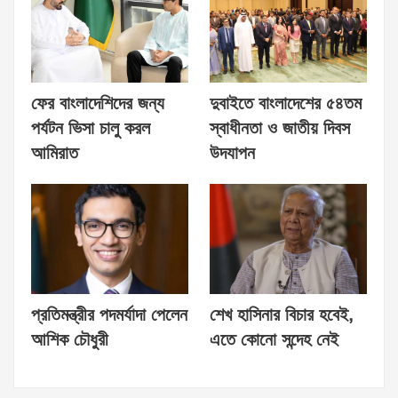
ফের বাংলাদেশিদের জন্য
দুবাইতে বাংলাদেশের ৫৪তম
পর্যটন ভিসা চালু করল
স্বাধীনতা ও জাতীয় দিবস
আমিরাত
উদযাপন
প্রতিমন্ত্রীর পদমর্যাদা পেলেন
শেখ হাসিনার বিচার হবেই,
আশিক চৌধুরী
এতে কোনো সন্দেহ নেই