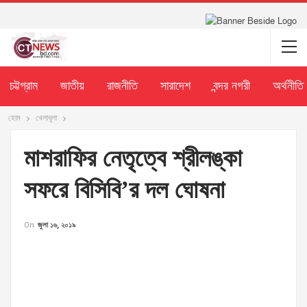
চট্টগ্রাম
জাতীয়
রাজনীতি
সারাদেশ
বন্দর নগরী
অর্থনীতি
হোম
খেলাধূলা
মাশরাফির নেতৃত্বে শ্রীলঙ্কা
সফরে বিসিবি’র দল ঘোষনা
On
জুলা ১৬, ২০১৯