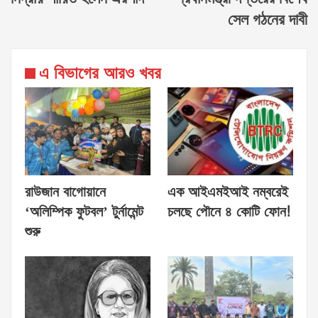
সেল গঠনের দাবী
এ বিভাগের আরও খবর
রাউজান বাগোয়ানে
এক আইএমইআই নম্বরেই
‘অলিম্পিক ফুটবল’ টুর্নামেন্ট
চলছে পৌনে ৪ কোটি ফোন!
শুরু