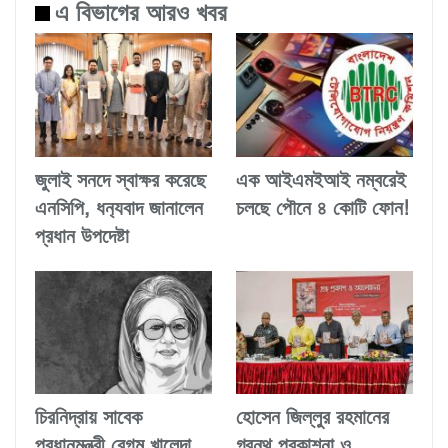
এ বিভাগের আরও খবর
জুলাই সনদে স্বাক্ষর করেছে
এক আইএমইআই নম্বরেই
এনসিপি, ধন‍্যবাদ জানালেন
চলছে পৌনে ৪ কোটি ফোন!
প্রধান উপদেষ্টা
চিরনিদ্রায় সাবেক
হোসেন জিল্লুর রহমানের
প্রধানমন্ত্রী বেগম খালেদা
গ্রন্থ প্রকাশনা ও