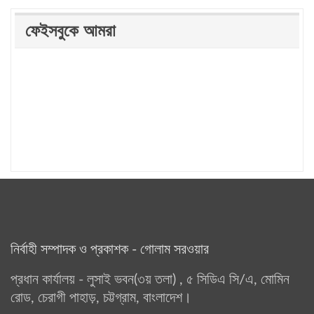
ফেইসবুকে আমরা
নির্বাহী সম্পাদক ও প্রকাশক - গোলাম সরওয়ার
প্রধান কার্যালয় - লুসাই ভবন(৩য় তলা) , ৫ সিডিএ সি/এ, মোমিন
রোড, চেরাগী পাহাড়, চট্টগ্রাম, বাংলাদেশ।