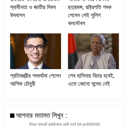
স্বাধীনতা ও জাতীয় দিবস
ছত্রভঙ্গ, রাষ্ট্রপতি পদক
উদযাপন
পেলেন সেই পুলিশ
কনস্টেবল
প্রতিমন্ত্রীর পদমর্যাদা পেলেন
শেখ হাসিনার বিচার হবেই,
আশিক চৌধুরী
এতে কোনো সন্দেহ নেই
আপনার মতামত লিখুন :
Your email address will not be published.