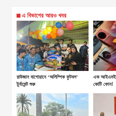
এ বিভাগের আরও খবর
রাউজান বাগোয়ানে ‘অলিম্পিক ফুটবল’
এক আইএমইআ
টুর্নামেন্ট শুরু
কোটি ফোন!