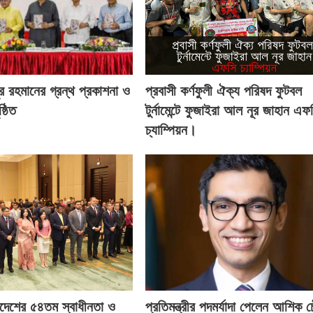
র রহমানের গ্রন্থ প্রকাশনা ও
প্রবাসী কর্ণফুলী ঐক্য পরিষদ ফুটবল
্ঠিত
টুর্নামেন্টে ফুজাইরা আল নূর জাহান এফ
চ্যাম্পিয়ন।
াদেশের ৫৪তম স্বাধীনতা ও
প্রতিমন্ত্রীর পদমর্যাদা পেলেন আশিক চ