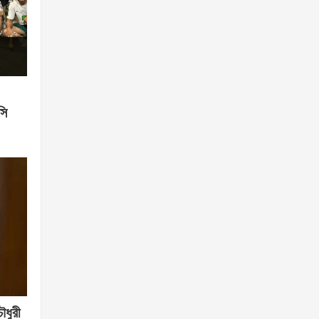
সি
ৌধুরী