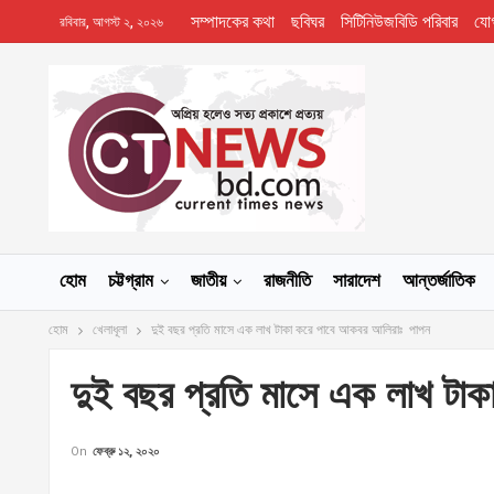
সম্পাদকের কথা
ছবিঘর
সিটিনিউজবিডি পরিবার
যো
রবিবার, আগস্ট ২, ২০২৬
হোম
চট্টগ্রাম
জাতীয়
রাজনীতি
সারাদেশ
আন্তর্জাতিক
হোম
খেলাধূলা
দুই বছর প্রতি মাসে এক লাখ টাকা করে পাবে আকবর আলিরাঃ পাপন
দুই বছর প্রতি মাসে এক লাখ টা
On
ফেব্রু ১২, ২০২০