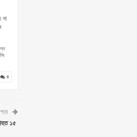
ে না
ে
ন্ন
নিং
0
পরে
ে আহত ১৫