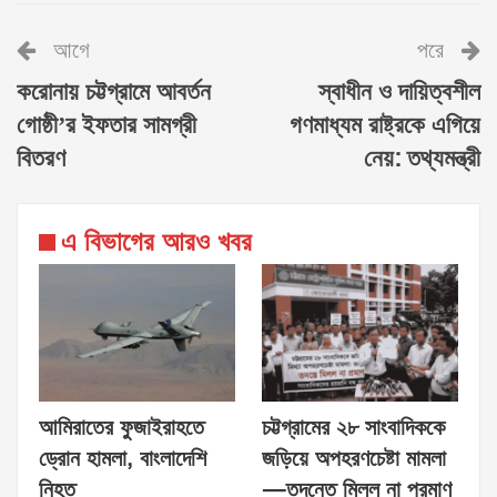
আগে
পরে
করোনায় চট্টগ্রামে আবর্তন
স্বাধীন ও দায়িত্বশীল
গোষ্ঠী’র ইফতার সামগ্রী
গণমাধ্যম রাষ্ট্রকে এগিয়ে
বিতরণ
নেয়: তথ্যমন্ত্রী
এ বিভাগের আরও খবর
আমিরাতের ফুজাইরাহতে
চট্টগ্রামের ২৮ সাংবাদিককে
ড্রোন হামলা, বাংলাদেশি
জড়িয়ে অপহরণচেষ্টা মামলা
নিহত
—তদন্তে মিলল না প্রমাণ