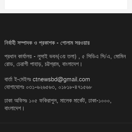
নির্বাহী সম্পাদক ও প্রকাশক - গোলাম সরওয়ার
প্রধান কার্যালয় - লুসাই ভবন(৩য় তলা) , ৫ সিডিএ সি/এ, মোমিন
রোড, চেরাগী পাহাড়, চট্টগ্রাম, বাংলাদেশ।
বার্তা ই-মেইলঃ ctnewsbd@gmail.com
যোগাযোগঃ ০৩১-৬২৬৫৬৩, ০১৮১৮-৪৭১৫৬৮
ঢাকা অফিসঃ ১০৫ ফকিরাপুল, মালেক মার্কেট, ঢাকা-১০০০,
বাংলাদেশ।