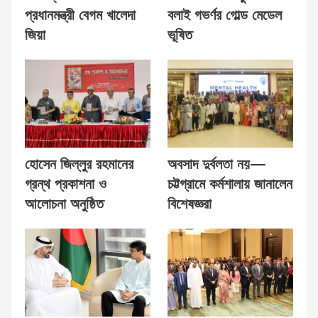
প্রধানমন্ত্রী বেগম খালেদা
বলাই গভর্ণর গোল্ড মেডেল
জিয়া
ভূষিত
হোসেন জিল্লুর রহমানের
অবসাদ দুর্বলতা নয়—
গ্রন্থ প্রকাশনা ও
চট্টগ্রামে কর্মশালায় জানালেন
আলোচনা অনুষ্ঠিত
বিশেষজ্ঞরা