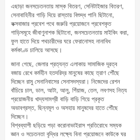
এছাড়া জনসচেতনতায় মাস্ক বিতরণ, সেনিটাইজার বিতরণ,
সেনাবাহিনীর গাড়ি দিয়ে রাস্তায় বিশুদ্ধ পানি ছিটানো,
কক্সবাজার প্রবেশ পথে জরুরি প্রয়োজনে প্রবেশকৃত
গাড়িসমূহে জীবাণুনাশক ছিটানো, জনসচেতনতায় মাইকিং করা,
ফুল হাতে দিয়ে পথচারীদের ঘরে ফেরানোসহ নানাবিধ
কর্মকাণ্ড চালিয়ে আসছে।
জানা গেছে, জেলার প্রত্যন্ত এলাকায় সামাজিক দূরত্ব
বজায় রেখে কর্মহীন হতদরিদ্র মানুষের কাছে ত্রাণ পৌঁছে
দিচ্ছেন রামু সেনানিবাসের সেনাসদস্যরা। নিজেদের রেশন
বাঁচিয়ে চাল, ডাল, আটা, আলু, পিঁয়াজ, তেল, লবণসহ নিত্য
প্রয়োজনীয় খাদ্যসামগ্রী বাড়ি বাড়ি গিয়ে প্রকৃত
অভাবগ্রস্ত, ছিন্নমূল ও অসহায় মানুষদের হাতে পৌঁছে
দিচ্ছেন।
বিশ্বব্যাপী ছড়িয়ে পড়া করোনাভাইরাস প্রতিরোধে সম্যক
জ্ঞান ও সচেতনতা বৃদ্ধির লক্ষ্যে বিনা প্রয়োজনে কাউকে ঘর