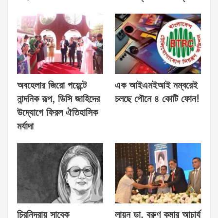
অবহেলার জিরো পয়েন্টে
এক আইএমইআই নম্বরেই
নান্দনিক রূপ, ডিসি জাহিদের
চলছে পৌনে ৪ কোটি ফোন!
উদ্যোগে ফিরল ঐতিহাসিক
মর্যাদা
চিরনিদ্রায় সাবেক
লায়ন ডা. বরুণ কুমার আচার্য