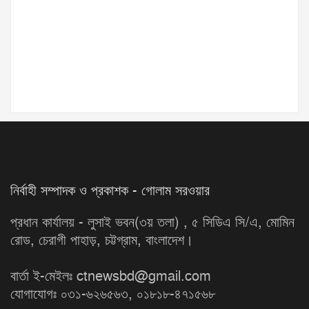
নির্বাহী সম্পাদক ও প্রকাশক - গোলাম সরওয়ার
প্রধান কার্যালয় - লুসাই ভবন(৩য় তলা) , ৫ সিডিএ সি/এ, মোমিন
রোড, চেরাগী পাহাড়, চট্টগ্রাম, বাংলাদেশ।
বার্তা ই-মেইলঃ ctnewsbd@gmail.com
যোগাযোগঃ ০৩১-৬২৬৫৬৩, ০১৮১৮-৪৭১৫৬৮