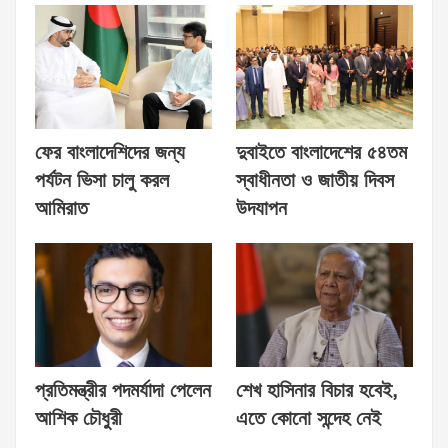
ফের বাংলাদেশিদের জন্য
দুবাইতে বাংলাদেশের ৫৪তম
পর্যটন ভিসা চালু করল
স্বাধীনতা ও জাতীয় দিবস
আমিরাত
উদযাপন
প্রতিমন্ত্রীর পদমর্যাদা পেলেন
শেখ হাসিনার বিচার হবেই,
আশিক চৌধুরী
এতে কোনো সন্দেহ নেই