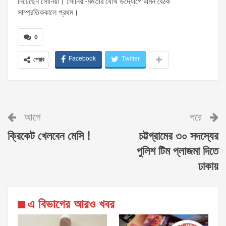
নিয়েছেন সোনিয়া। সোনিয়া-মমতার যৌথ উদ্যোগে এমন বৈঠক
সাম্প্রতিককালে প্রথম।
0
Facebook
Twitter
শেয়ার
আগে
পরে
ক্রিকেট খেলবেন মেসি !
চট্টগ্রামের ৩০ সদস্যের
পুলিশ টিম প্লাজমা দিতে
ঢাকায়
এ বিভাগের আরও খবর