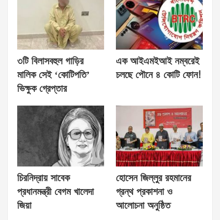
৩টি বিলাসবহুল গাড়ির
এক আইএমইআই নম্বরেই
মালিক সেই ‘কোটিপতি’
চলছে পৌনে ৪ কোটি ফোন!
ভিক্ষুক গ্রেপ্তার
চিরনিদ্রায় সাবেক
হোসেন জিল্লুর রহমানের
প্রধানমন্ত্রী বেগম খালেদা
গ্রন্থ প্রকাশনা ও
জিয়া
আলোচনা অনুষ্ঠিত