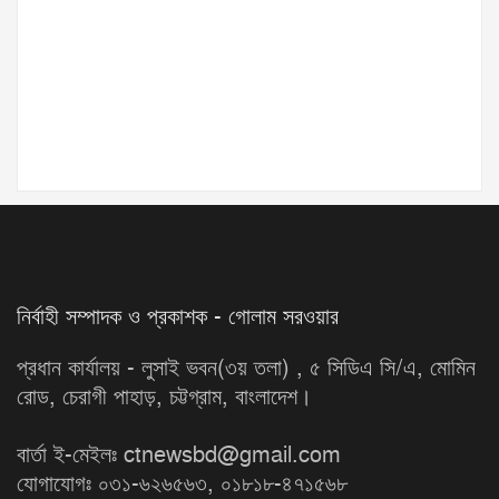
নির্বাহী সম্পাদক ও প্রকাশক - গোলাম সরওয়ার
প্রধান কার্যালয় - লুসাই ভবন(৩য় তলা) , ৫ সিডিএ সি/এ, মোমিন
রোড, চেরাগী পাহাড়, চট্টগ্রাম, বাংলাদেশ।
বার্তা ই-মেইলঃ ctnewsbd@gmail.com
যোগাযোগঃ ০৩১-৬২৬৫৬৩, ০১৮১৮-৪৭১৫৬৮