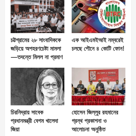
চট্টগ্রামের ২৮ সাংবাদিককে
এক আইএমইআই নম্বরেই
জড়িয়ে অপহরণচেষ্টা মামলা
চলছে পৌনে ৪ কোটি ফোন!
—তদন্তে মিলল না প্রমাণ
চিরনিদ্রায় সাবেক
হোসেন জিল্লুর রহমানের
প্রধানমন্ত্রী বেগম খালেদা
গ্রন্থ প্রকাশনা ও
জিয়া
আলোচনা অনুষ্ঠিত