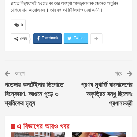
রাহাত বিদ্যুৎস্পষ্ট হওয়ার পর তার অবস্থা আশঙ্কাজনক জেনেও অনুষ্ঠান
চালিয়ে যান আয়োজকরা। তার যথাযথ চিকিৎসাও দেয়া হয়নি।
0
Facebook
Twitter
শেয়ার
আগে
পরে
পতেঙ্গায় কনটেইনার ডিপোতে
প্রণব মুখার্জি বাংলাদেশের
বিস্ফোরণ, আগুনে পুড়ে ৩
অকৃত্রিম বন্ধু ছিলেনঃ
শ্রমিকের মৃত্যু
প্রধানমন্ত্রী
এ বিভাগের আরও খবর