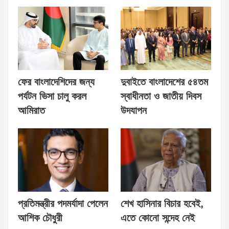
ফের বাংলাদেশিদের জন্য
দুবাইতে বাংলাদেশের ৫৪তম
পর্যটন ভিসা চালু করল
স্বাধীনতা ও জাতীয় দিবস
আমিরাত
উদযাপন
প্রতিমন্ত্রীর পদমর্যাদা পেলেন
শেখ হাসিনার বিচার হবেই,
আশিক চৌধুরী
এতে কোনো সন্দেহ নেই