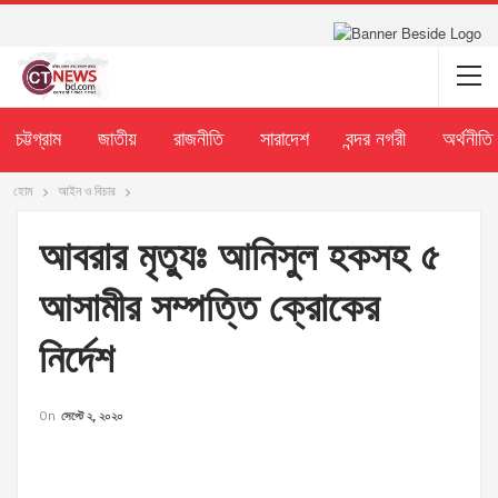
চট্টগ্রাম
জাতীয়
রাজনীতি
সারাদেশ
বন্দর নগরী
অর্থনীতি
হোম
আইন ও বিচার
আবরার মৃত্যুঃ আনিসুল হকসহ ৫
আসামীর সম্পত্তি ক্রোকের
নির্দেশ
On
সেপ্টে ২, ২০২০