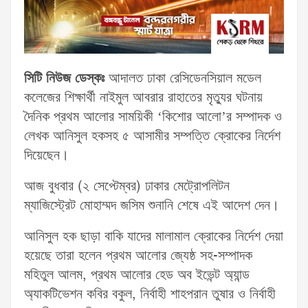
সিটি নিউজ ডেস্কঃ
আদালত ঢাকা রেসিডেনসিয়াল মডেল
কলেজের শিক্ষার্থী নাইমুল আবরার রাহাতের মৃত্যুর ঘটনায়
দৈনিক প্রথম আলোর সাময়িকী ‘কিশোর আলো’র সম্পাদক ও
লেখক আনিসুল হকসহ ৫ আসামীর সম্পত্তি ক্রোকের নির্দেশ
দিয়েছেন।
আজ বুধবার (২ সেপ্টেম্বর) ঢাকার মেট্রোপলিটন
ম্যাজিস্ট্রেট মোহাম্মদ জসিম শুনানি শেষে এই আদেশ দেন।
আনিসুল হক ছাড়া বাকি যাদের মালামাল ক্রোকের নির্দেশ দেয়া
হয়েছে তারা হলেন প্রথম আলোর জ্যেষ্ঠ সহ-সম্পাদক
মহিতুল আলম, প্রথম আলোর হেড অব ইভেন্ট অ্যান্ড
অ্যাকটিভেশন কবির বকুল, নির্বাহী শাহপরান তুষার ও নির্বাহী