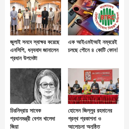
জুলাই সনদে স্বাক্ষর করেছে
এক আইএমইআই নম্বরেই
এনসিপি, ধন‍্যবাদ জানালেন
চলছে পৌনে ৪ কোটি ফোন!
প্রধান উপদেষ্টা
চিরনিদ্রায় সাবেক
হোসেন জিল্লুর রহমানের
প্রধানমন্ত্রী বেগম খালেদা
গ্রন্থ প্রকাশনা ও
জিয়া
আলোচনা অনুষ্ঠিত