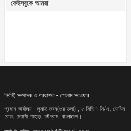
ফেইসবুকে আমরা
নির্বাহী সম্পাদক ও প্রকাশক - গোলাম সরওয়ার
প্রধান কার্যালয় - লুসাই ভবন(৩য় তলা) , ৫ সিডিএ সি/এ, মোমিন
রোড, চেরাগী পাহাড়, চট্টগ্রাম, বাংলাদেশ।