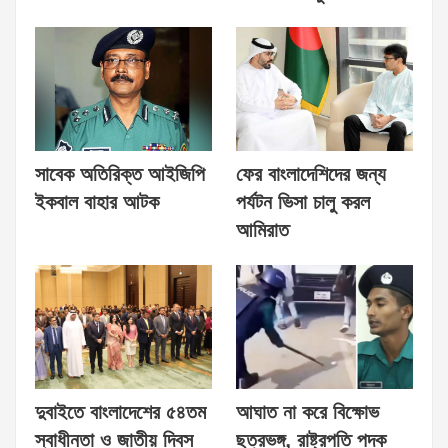
সাবেক অতিরিক্ত আইজিপি
ফের বাংলাদেশিদের জন্য
ইকবাল বাহার আটক
পর্যটন ভিসা চালু করল
আমিরাত
দুবাইতে বাংলাদেশের ৫৪তম
আঘাত না করে বিক্ষোভ
স্বাধীনতা ও জাতীয় দিবস
ছত্রভঙ্গ, রাষ্ট্রপতি পদক