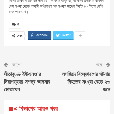
বিলের মধ্যে পাঁচটি বিল পাস হয়।সংবিধান অনুযায়ী, সংসদের একটি অধিবেশন
শেষ হওয়া থেকে পরবর্তী অধিবেশন শুরু হওয়ার মাঝের বিরতি ৬০ দিনের বেশি
হতে পারবে না।
0
Facebook
Twitter
শেয়ার
আগে
পরে
সীতাকুণ্ড ইউএনও’র
মসজিদে বিস্ফোরণের ঘটনায়
নিরাপত্তায় সশস্ত্র আনসার
নিহতের সংখ্যা বেড়ে ২৩
মোতায়েন
জনে
এ বিভাগের আরও খবর