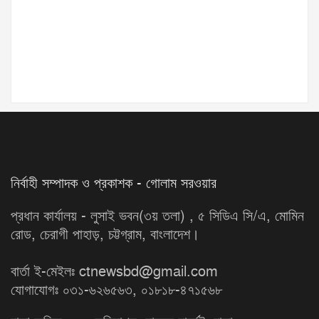
নির্বাহী সম্পাদক ও প্রকাশক - গোলাম সরওয়ার
প্রধান কার্যালয় - লুসাই ভবন(৩য় তলা) , ৫ সিডিএ সি/এ, মোমিন
রোড, চেরাগী পাহাড়, চট্টগ্রাম, বাংলাদেশ।
বার্তা ই-মেইলঃ ctnewsbd@gmail.com
যোগাযোগঃ ০৩১-৬২৬৫৬৩, ০১৮১৮-৪৭১৫৬৮