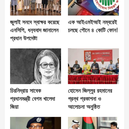
জুলাই সনদে স্বাক্ষর করেছে
এক আইএমইআই নম্বরেই
এনসিপি, ধন‍্যবাদ জানালেন
চলছে পৌনে ৪ কোটি ফোন!
প্রধান উপদেষ্টা
চিরনিদ্রায় সাবেক
হোসেন জিল্লুর রহমানের
প্রধানমন্ত্রী বেগম খালেদা
গ্রন্থ প্রকাশনা ও
জিয়া
আলোচনা অনুষ্ঠিত