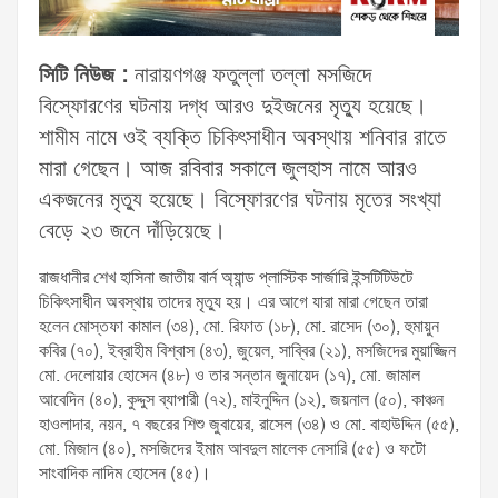
সিটি নিউজ :
নারায়ণগঞ্জ ফতুল্লা তল্লা মসজিদে
বিস্ফোরণের ঘটনায় দগ্ধ আরও দুইজনের মৃত্যু হয়েছে।
শামীম নামে ওই ব্যক্তি চিকিৎসাধীন অবস্থায় শনিবার রাতে
মারা গেছেন। আজ রবিবার সকালে জুলহাস নামে আরও
একজনের মৃত্যু হয়েছে। বিস্ফোরণের ঘটনায় মৃতের সংখ্যা
বেড়ে ২৩ জনে দাঁড়িয়েছে।
রাজধানীর শেখ হাসিনা জাতীয় বার্ন অ্যান্ড প্লাস্টিক সার্জারি ইন্সটিটিউটে
চিকিৎসাধীন অবস্থায় তাদের মৃত্যু হয়। এর আগে যারা মারা গেছেন তারা
হলেন মোস্তফা কামাল (৩৪), মো. রিফাত (১৮), মো. রাসেদ (৩০), হুমায়ুন
কবির (৭০), ইব্রাহীম বিশ্বাস (৪৩), জুয়েল, সাব্বির (২১), মসজিদের মুয়াজ্জিন
মো. দেলোয়ার হোসেন (৪৮) ও তার সন্তান জুনায়েদ (১৭), মো. জামাল
আবেদিন (৪০), কুদ্দুস ব্যাপারী (৭২), মাইনুদ্দিন (১২), জয়নাল (৫০), কাঞ্চন
হাওলাদার, নয়ন, ৭ বছরের শিশু জুবায়ের, রাসেল (৩৪) ও মো. বাহাউদ্দিন (৫৫),
মো. মিজান (৪০), মসজিদের ইমাম আবদুল মালেক নেসারি (৫৫) ও ফটো
সাংবাদিক নাদিম হোসেন (৪৫)।