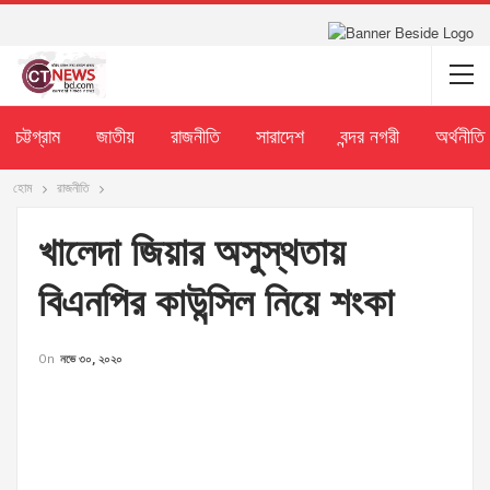
চট্টগ্রাম
জাতীয়
রাজনীতি
সারাদেশ
বন্দর নগরী
অর্থনীতি
হোম
রাজনীতি
খালেদা জিয়ার অসুস্থতায়
বিএনপির কাউন্সিল নিয়ে শংকা
On
নভে ৩০, ২০২০