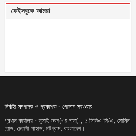
ফেইসবুকে আমরা
নির্বাহী সম্পাদক ও প্রকাশক - গোলাম সরওয়ার
প্রধান কার্যালয় - লুসাই ভবন(৩য় তলা) , ৫ সিডিএ সি/এ, মোমিন
রোড, চেরাগী পাহাড়, চট্টগ্রাম, বাংলাদেশ।