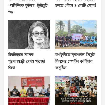
‘অলিম্পিক ফুটবল’ টুর্নামেন্ট
চলছে পৌনে ৪ কোটি ফোন!
শুরু
চিরনিদ্রায় সাবেক
কর্ণফুলীতে ন্যাশনাল সিমেন্ট
প্রধানমন্ত্রী বেগম খালেদা
মিলসের স্পোর্টস কার্নিভাল
জিয়া
অনুষ্ঠিত