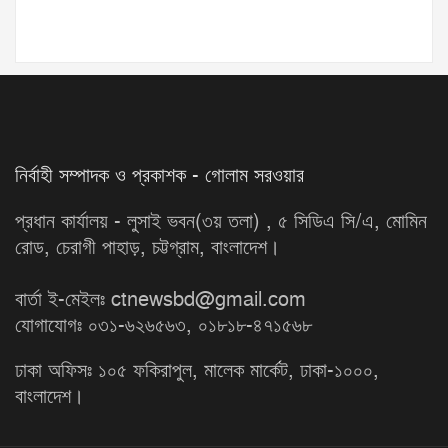
নির্বাহী সম্পাদক ও প্রকাশক - গোলাম সরওয়ার
প্রধান কার্যালয় - লুসাই ভবন(৩য় তলা) , ৫ সিডিএ সি/এ, মোমিন
রোড, চেরাগী পাহাড়, চট্টগ্রাম, বাংলাদেশ।
বার্তা ই-মেইলঃ ctnewsbd@gmail.com
যোগাযোগঃ ০৩১-৬২৬৫৬৩, ০১৮১৮-৪৭১৫৬৮
ঢাকা অফিসঃ ১০৫ ফকিরাপুল, মালেক মার্কেট, ঢাকা-১০০০,
বাংলাদেশ।