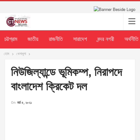
চট্টগ্রাম
জাতীয়
রাজনীতি
সারাদেশ
বন্দর নগরী
অর্থনীতি
হোম
খেলাধূলা
নিউজিল্যান্ডে ভূমিকম্প, নিরাপদে
বাংলাদেশ ক্রিকেট দল
On
মার্চ ৫, ২০২১