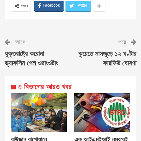
Facebook
Twitter
শেয়ার
আগে
পরে
যুক্তরাষ্ট্রে করোনা
কুয়েতে মাসজুড়ে ১২ ঘণ্টার
ভ্যাকসিন পেল ওরাংওটাং
কারফিউ ঘোষণা
এ বিভাগের আরও খবর
রাউজান বাগোয়ানে
এক আইএমইআই নম্বরেই