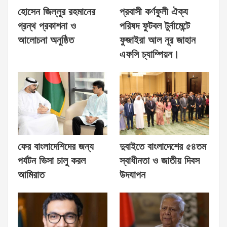
হোসেন জিল্লুর রহমানের
প্রবাসী কর্ণফুলী ঐক্য
গ্রন্থ প্রকাশনা ও
পরিষদ ফুটবল টুর্নামেন্টে
আলোচনা অনুষ্ঠিত
ফুজাইরা আল নূর জাহান
এফসি চ্যাম্পিয়ন।
ফের বাংলাদেশিদের জন্য
দুবাইতে বাংলাদেশের ৫৪তম
পর্যটন ভিসা চালু করল
স্বাধীনতা ও জাতীয় দিবস
আমিরাত
উদযাপন