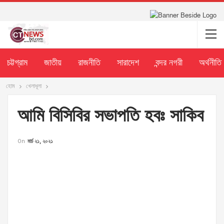
চট্টগ্রাম
জাতীয়
রাজনীতি
সারাদেশ
বন্দর নগরী
অর্থনীতি
হোম
খেলাধূলা
আমি বিসিবির সভাপতি হবঃ সাকিব
On
মার্চ ২১, ২০২১