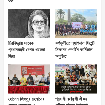
শুরু
চিরনিদ্রায় সাবেক
কর্ণফুলীতে ন্যাশনাল সিমেন্ট
প্রধানমন্ত্রী বেগম খালেদা
মিলসের স্পোর্টস কার্নিভাল
জিয়া
অনুষ্ঠিত
হোসেন জিল্লুর রহমানের
প্রবাসী কর্ণফুলী ঐক্য