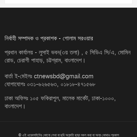
নির্বাহী সম্পাদক ও প্রকাশক - গোলাম সরওয়ার
প্রধান কার্যালয় - লুসাই ভবন(৩য় তলা) , ৫ সিডিএ সি/এ, মোমিন
রোড, চেরাগী পাহাড়, চট্টগ্রাম, বাংলাদেশ।
বার্তা ই-মেইলঃ ctnewsbd@gmail.com
যোগাযোগঃ ০৩১-৬২৬৫৬৩, ০১৮১৮-৪৭১৫৬৮
ঢাকা অফিসঃ ১০৫ ফকিরাপুল, মালেক মার্কেট, ঢাকা-১০০০,
বাংলাদেশ।
© এই ওয়েবসাইটের কোনো লেখা বা ছবি অনুমতি ছাড়া নকল করা বা অন্য কোথাও প্রকাশ