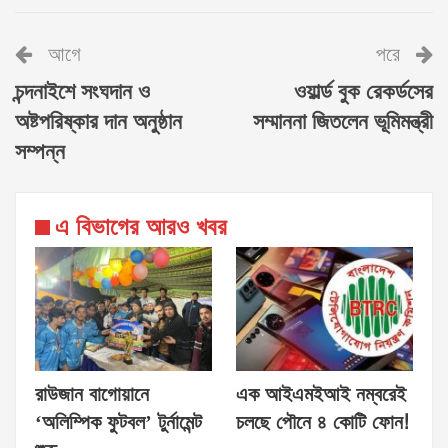
আগে
পরে
চন্দনাইশে সংঘদান ও
ওয়ার্ল্ড বুক রেকর্ডসের
অষ্টপরিষ্কার দান অনুষ্ঠান
সম্মাননা জিতলেন ভূমিমন্ত্রী
সম্পন্ন
এ বিভাগের আরও খবর
রাউজান বাগোয়ানে
এক আইএমইআই নম্বরেই
‘অলিম্পিক ফুটবল’ টুর্নামেন্ট
চলছে পৌনে ৪ কোটি ফোন!