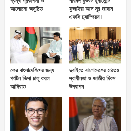
গ্রন্থ প্রকাশনা ও
পরিষদ ফুটবল টুর্নামেন্টে
আলোচনা অনুষ্ঠিত
ফুজাইরা আল নূর জাহান
এফসি চ্যাম্পিয়ন।
ফের বাংলাদেশিদের জন্য
দুবাইতে বাংলাদেশের ৫৪তম
পর্যটন ভিসা চালু করল
স্বাধীনতা ও জাতীয় দিবস
আমিরাত
উদযাপন