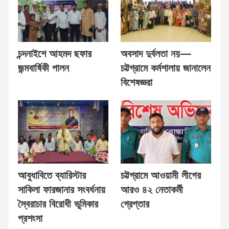
চন্দনাইশে আহমদ ছফার
অবসাদ দুর্বলতা নয়—
জন্মবার্ষিকী পালন
চট্টগ্রামে কর্মশালায় জানালেন
বিশেষজ্ঞরা
আবুধাবিতে ব্যারিস্টার
চট্টগ্রামে আওয়ামী লীগের
সাকিলা ফারজানার সংবর্ধনায়
আরও ৪২ নেতাকর্মী
স্বৈরাচার বিরোধী ভূমিকার
গ্রেপ্তার
প্রশংসা