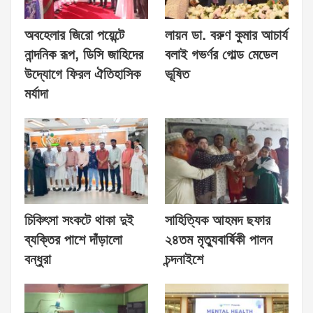
অবহেলার জিরো পয়েন্টে
লায়ন ডা. বরুণ কুমার আচার্য
নান্দনিক রূপ, ডিসি জাহিদের
বলাই গভর্ণর গোল্ড মেডেল
উদ্যোগে ফিরল ঐতিহাসিক
ভূষিত
মর্যাদা
চিকিৎসা সংকটে থাকা দুই
সাহিত্যিক আহমদ ছফার
ব্যক্তির পাশে দাঁড়ালো
২৪তম মৃত্যুবার্ষিকী পালন
বন্ধুরা
চন্দনাইশে