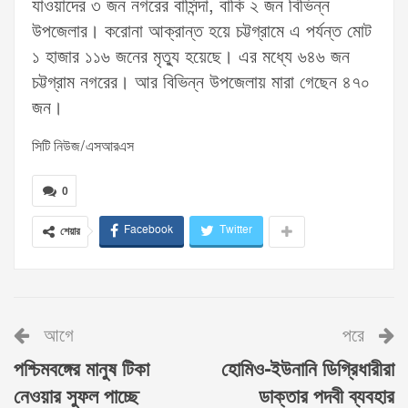
যাওয়াদের ৩ জন নগরের বাসিন্দা, বাকি ২ জন বিভিন্ন
উপজেলার। করোনা আক্রান্ত হয়ে চট্টগ্রামে এ পর্যন্ত মোট
১ হাজার ১১৬ জনের মৃত্যু হয়েছে। এর মধ্যে ৬৪৬ জন
চট্টগ্রাম নগরের। আর বিভিন্ন উপজেলায় মারা গেছেন ৪৭০
জন।
সিটি নিউজ/এসআরএস
0
Facebook
Twitter
শেয়ার
আগে
পরে
পশ্চিমবঙ্গের মানুষ টিকা
হোমিও-ইউনানি ডিগ্রিধারীরা
নেওয়ার সুফল পাচ্ছে
ডাক্তার পদবী ব্যবহার