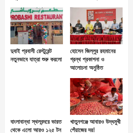
দুবাই প্রবাসী রেস্টুরেন্ট
হোসেন জিল্লুর রহমানের
নতুনভাবে যাত্রা শুরু করলো
গ্রন্থ প্রকাশনা ও
আলোচনা অনুষ্ঠিত
বাংলাবান্ধা স্থলবন্দরে ভারত
খাতুনগঞ্জে আবারও উদ্ধমুখী
থেকে এলো আরও ১২৫ টন
পেঁয়াজের দর!