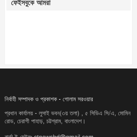
ফেইসবুকে আমরা
নির্বাহী সম্পাদক ও প্রকাশক - গোলাম সরওয়ার
প্রধান কার্যালয় - লুসাই ভবন(৩য় তলা) , ৫ সিডিএ সি/এ, মোমিন
রোড, চেরাগী পাহাড়, চট্টগ্রাম, বাংলাদেশ।