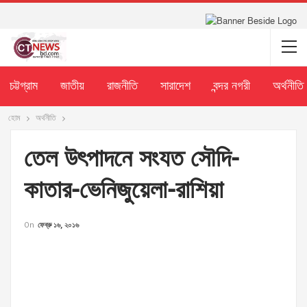
চট্টগ্রাম
জাতীয়
রাজনীতি
সারাদেশ
বন্দর নগরী
অর্থনীতি
হোম
অর্থনীতি
তেল উৎপাদনে সংযত সৌদি-
কাতার-ভেনিজুয়েলা-রাশিয়া
On
ফেব্রু ১৬, ২০১৬