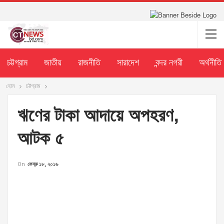
চট্টগ্রাম
জাতীয়
রাজনীতি
সারাদেশ
বন্দর নগরী
অর্থনীতি
হোম
চট্টগ্রাম
ঋণের টাকা আদায়ে অপহরণ,
আটক ৫
On
ফেব্রু ১৮, ২০১৬