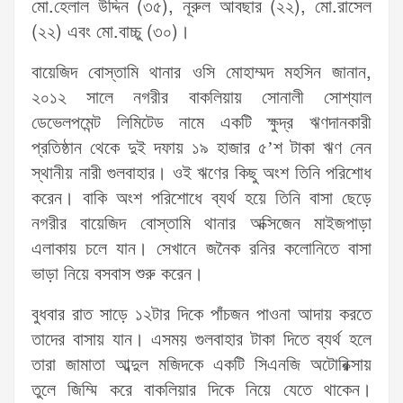
মো.হেলাল উদ্দিন (৩৫), নূরুল আবছার (২২), মো.রাসেল
(২২) এবং মো.বাচ্চু (৩০)।
বায়েজিদ বোস্তামি থানার ওসি মোহাম্মদ মহসিন জানান,
২০১২ সালে নগরীর বাকলিয়ায় সোনালী সোশ্যাল
ডেভেলপমেন্ট লিমিটেড নামে একটি ক্ষুদ্র ঋণদানকারী
প্রতিষ্ঠান থেকে দুই দফায় ১৯ হাজার ৫’শ টাকা ঋণ নেন
স্থানীয় নারী গুলবাহার। ওই ঋণের কিছু অংশ তিনি পরিশোধ
করেন। বাকি অংশ পরিশোধে ব্যর্থ হয়ে তিনি বাসা ছেড়ে
নগরীর বায়েজিদ বোস্তামি থানার অক্সিজেন মাইজপাড়া
এলাকায় চলে যান। সেখানে জনৈক রনির কলোনিতে বাসা
ভাড়া নিয়ে বসবাস শুরু করেন।
বুধবার রাত সাড়ে ১২টার দিকে পাঁচজন পাওনা আদায় করতে
তাদের বাসায় যান। এসময় গুলবাহার টাকা দিতে ব্যর্থ হলে
তারা জামাতা আব্দুল মজিদকে একটি সিএনজি অটোরিক্সায়
তুলে জিম্মি করে বাকলিয়ার দিকে নিয়ে যেতে থাকেন।