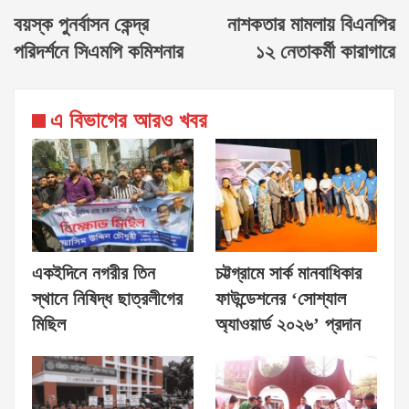
বয়স্ক পুনর্বাসন কেন্দ্র
নাশকতার মামলায় বিএনপির
পরিদর্শনে সিএমপি কমিশনার
১২ নেতাকর্মী কারাগারে
এ বিভাগের আরও খবর
একইদিনে নগরীর তিন
চট্টগ্রামে সার্ক মানবাধিকার
স্থানে নিষিদ্ধ ছাত্রলীগের
ফাউন্ডেশনের ‘সোশ্যাল
মিছিল
অ্যাওয়ার্ড ২০২৬’ প্রদান