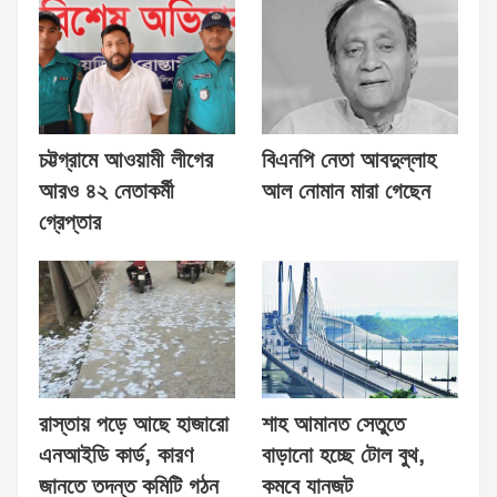
চট্টগ্রামে আওয়ামী লীগের
বিএনপি নেতা আবদুল্লাহ
আরও ৪২ নেতাকর্মী
আল নোমান মারা গেছেন
গ্রেপ্তার
রাস্তায় পড়ে আছে হাজারো
শাহ আমানত সেতুতে
এনআইডি কার্ড, কারণ
বাড়ানো হচ্ছে টোল বুথ,
জানতে তদন্ত কমিটি গঠন
কমবে যানজট