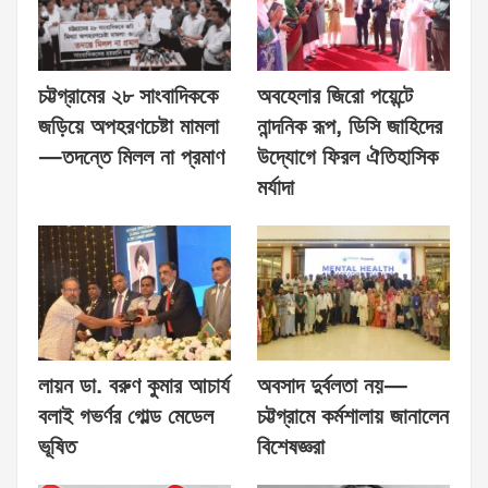
চট্টগ্রামের ২৮ সাংবাদিককে
অবহেলার জিরো পয়েন্টে
জড়িয়ে অপহরণচেষ্টা মামলা
নান্দনিক রূপ, ডিসি জাহিদের
—তদন্তে মিলল না প্রমাণ
উদ্যোগে ফিরল ঐতিহাসিক
মর্যাদা
লায়ন ডা. বরুণ কুমার আচার্য
অবসাদ দুর্বলতা নয়—
বলাই গভর্ণর গোল্ড মেডেল
চট্টগ্রামে কর্মশালায় জানালেন
ভূষিত
বিশেষজ্ঞরা