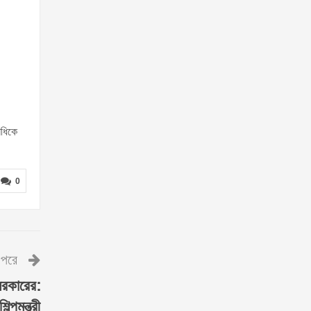
িধিকে
0
পরে
 সরকারের:
শিল্পমন্ত্রী