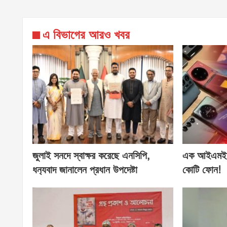
এ বিভাগের আরও খবর
জুলাই সনদে স্বাক্ষর করেছে এনসিপি,
এক আইএমইআ
ধন‍্যবাদ জানালেন প্রধান উপদেষ্টা
কোটি ফোন!