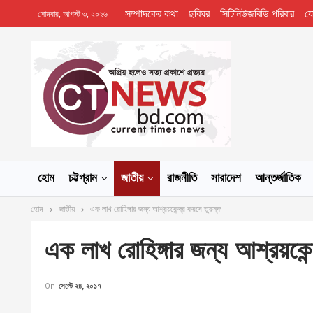
সম্পাদকের কথা
ছবিঘর
সিটিনিউজবিডি পরিবার
য
সোমবার, আগস্ট ৩, ২০২৬
হোম
চট্টগ্রাম
জাতীয়
রাজনীতি
সারাদেশ
আন্তর্জাতিক
হোম
জাতীয়
এক লাখ রোহিঙ্গার জন্য আশ্রয়কেন্দ্র করবে তুরস্ক
এক লাখ রোহিঙ্গার জন্য আশ্রয়কেন্
On
সেপ্টে ২৪, ২০১৭