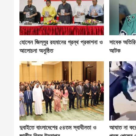
হোসেন জিল্লুর রহমানের গ্রন্থ প্রকাশনা ও
সাবেক অতিরি
আলোচনা অনুষ্ঠিত
আটক
দুবাইতে বাংলাদেশের ৫৪তম স্বাধীনতা ও
আঘাত না করে ব