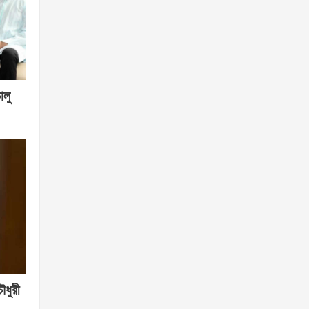
ালু
ৌধুরী