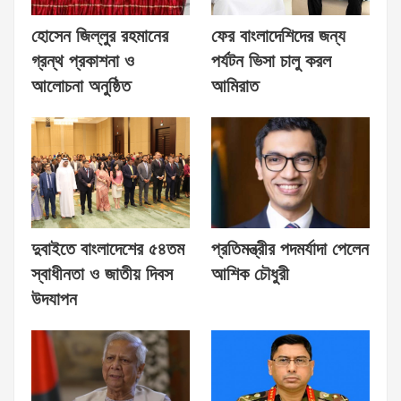
হোসেন জিল্লুর রহমানের
ফের বাংলাদেশিদের জন্য
গ্রন্থ প্রকাশনা ও
পর্যটন ভিসা চালু করল
আলোচনা অনুষ্ঠিত
আমিরাত
দুবাইতে বাংলাদেশের ৫৪তম
প্রতিমন্ত্রীর পদমর্যাদা পেলেন
স্বাধীনতা ও জাতীয় দিবস
আশিক চৌধুরী
উদযাপন