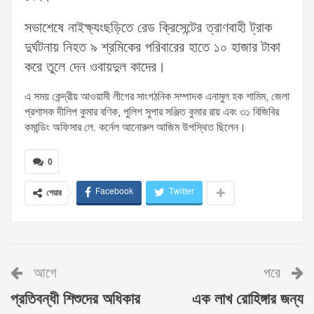
সভাশেষে নাইক্ষ্যংছড়িতে রেড ক্রিসেন্টের ত্রাণবাহী ট্রাক
দুর্ঘটনায় নিহত ৯ শ্রমিকের পরিবারের হাতে ১০ হাজার টাকা
করে তুলে দেন ওবায়দুল কাদের।
এ সময় কেন্দ্রীয় আওয়ামী লীগের সাংগঠনিক সম্পাদক এনামুল হক শামিম, জেলা
প্রশাসক দীলিপ কুমার বণিক, পুলিশ সুপার সঞ্জিত কুমার রায় এবং ৩১ বিজিবির
কমান্ডিং অফিসার লে. কর্নেল আনোরুল আজিম উপস্থিত ছিলেন।
0
Facebook
Twitter
শেয়ার
আগে
পরে
প্রতিবন্ধী শিশুদের অধিকার
এক লাখ রোহিঙ্গার জন্য