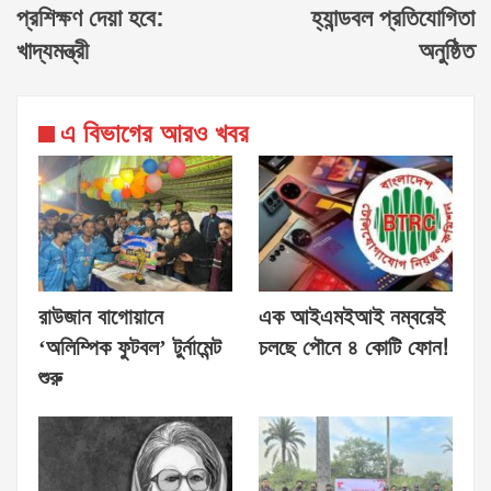
প্রশিক্ষণ দেয়া হবে:
হ্যান্ডবল প্রতিযোগিতা
খাদ্যমন্ত্রী
অনুষ্ঠিত
এ বিভাগের আরও খবর
রাউজান বাগোয়ানে
এক আইএমইআই নম্বরেই
‘অলিম্পিক ফুটবল’ টুর্নামেন্ট
চলছে পৌনে ৪ কোটি ফোন!
শুরু