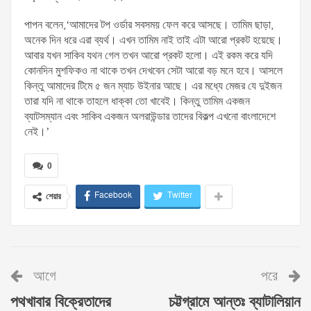
পাপন বলেন,‘আমাদের টপ ওর্ডার সবসময় ফেল করে আসছে। তামিম ছাড়া,
অনেক দিন ধরে এরা ব্যর্থ। এখন তামিম নাই তাই এটা আরো প্রকট হয়েছে।
আবার যখন সাকিব যথন গেল তখন আরো প্রকট হলো। এই রকম করে যদি
কোনদিন মুশফিকও না থাকে তখন দেখবেন সেটা আরো বড় মনে হবে। আসলে
কিন্তু আমাদের টিমে ৫ জন ম্যাচ উইনার আছে। এর মধ্যে মেজর যে দুইজন
তারা যদি না থাকে তাহলে ধাক্কা তো খাবেই। কিন্তু তামিম একজন
ব্যাটসম্যান এবং সাকিব একজন অলরাউন্ডার তাদের বিকল্প এখনো বাংলাদেশে
নেই।’
0
Facebook
Twitter
শেয়ার
আগে
পরে
পথখাবার বিক্রেতাদের
চট্টগ্রামে আন্তঃ ব্যাটালিয়ান