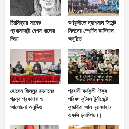
চিরনিদ্রায় সাবেক
কর্ণফুলীতে ন্যাশনাল সিমেন্ট
প্রধানমন্ত্রী বেগম খালেদা
মিলসের স্পোর্টস কার্নিভাল
জিয়া
অনুষ্ঠিত
হোসেন জিল্লুর রহমানের
প্রবাসী কর্ণফুলী ঐক্য
গ্রন্থ প্রকাশনা ও
পরিষদ ফুটবল টুর্নামেন্টে
আলোচনা অনুষ্ঠিত
ফুজাইরা আল নূর জাহান
এফসি চ্যাম্পিয়ন।