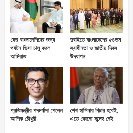
ফের বাংলাদেশিদের জন্য
দুবাইতে বাংলাদেশের ৫৪তম
পর্যটন ভিসা চালু করল
স্বাধীনতা ও জাতীয় দিবস
আমিরাত
উদযাপন
প্রতিমন্ত্রীর পদমর্যাদা পেলেন
শেখ হাসিনার বিচার হবেই,
আশিক চৌধুরী
এতে কোনো সন্দেহ নেই