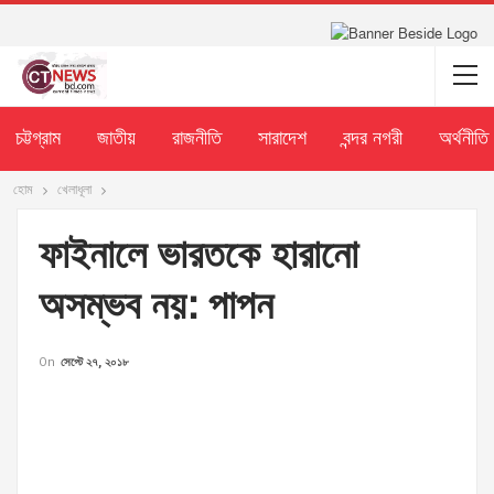
চট্টগ্রাম
জাতীয়
রাজনীতি
সারাদেশ
বন্দর নগরী
অর্থনীতি
হোম
খেলাধূলা
ফাইনালে ভারতকে হারানো
অসম্ভব নয়: পাপন
On
সেপ্টে ২৭, ২০১৮